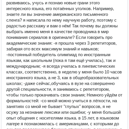
развиваюсь, учусь и познаю новые грани этого
интересного языка, его потаённых уголков. Например,
знаете ли вы значение американского письменного
сленга? я написала по нему научную работу, поэтому с
радостью расскажу и вам о нём! Так почему вы должны
выбрать именно меня в качестве проводника в мир
понимания сериалов в оригинале? Если говорить про
академические знания: -я прошла через 3 репетиторов,
забирая ото всех максимум знаний и навыков;
-постоянный победитель олимпиад по иностранным
языкам, как школьным (пока я там ещё училась), так и
международным; -я всегда училась в лингвистических
классах, соответственно, в неделю у меня было 10 часов
иностранного языка, а не 3, как в общеобразовательных
школах; -даже сейчас,обучаясь в вузе на совершенно
другой специальности, я занимаюсь с репетитором,
чтобы только прокачивать свои знания; Немного уйдём от
формальностей: -со мной можно учиться в лёгкости, на
занятиях со мной не бывает "глупых" вопросов, я не
осужу за незнание лексики или ошибки; -у меня большой
опыт общения с носителями языка. в 15 лет, в языковом
лагере я познакомилась с американцами, с которыми до