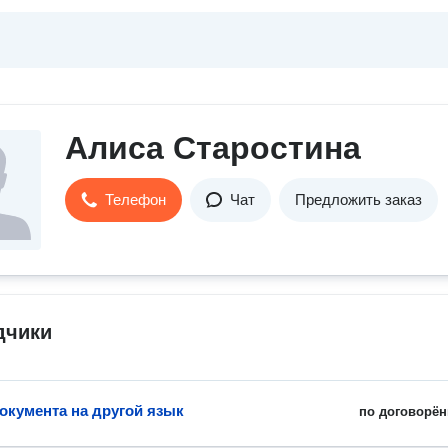
Алиса Старостина
Телефон
Чат
Предложить заказ
дчики
окумента на другой язык
по договорён