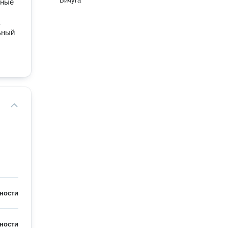
Вичуга
нные
ьный
ности
ности