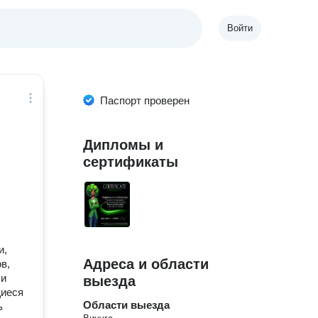
Войти
Паспорт проверен
Дипломы и
сертификаты
и,
Адреса и области
в,
 и
выезда
щиеся
Области выезда
ь