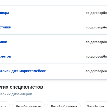
ннера
по договорён
стовки
по договорён
фиши
по договорён
клетов
по договорён
рточек для маркетплейсов
по договорён
угих специалистов
ческих дизайнеров
типа
Дизайн визитки
Дизайн баннера
Дизайн лист