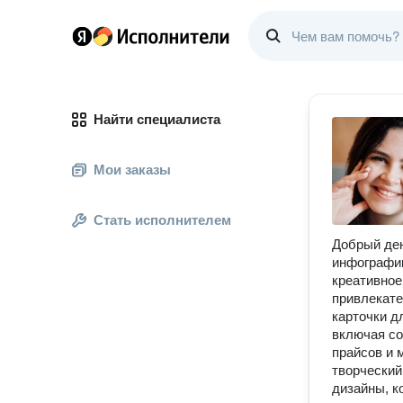
Найти специалиста
Мои заказы
Стать исполнителем
Добрый ден
инфографик
креативное
привлекате
карточки д
включая со
прайсов и 
творческий
дизайны, к