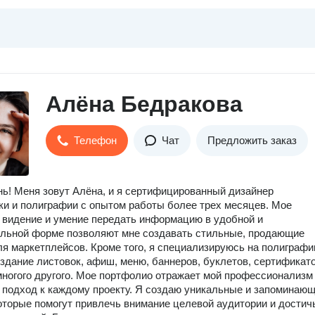
Алёна Бедракова
Телефон
Чат
Предложить заказ
ь! Меня зовут Алёна, и я сертифицированный дизайнер
и и полиграфии с опытом работы более трех месяцев. Мое
 видение и умение передать информацию в удобной и
льной форме позволяют мне создавать стильные, продающие
ля маркетплейсов. Кроме того, я специализируюсь на полиграфи
здание листовок, афиш, меню, баннеров, буклетов, сертификато
многого другого. Мое портфолио отражает мой профессионализм
 подход к каждому проекту. Я создаю уникальные и запоминаю
оторые помогут привлечь внимание целевой аудитории и достич