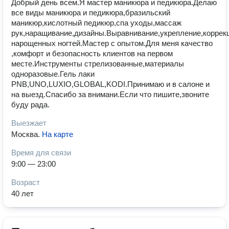
Добрый день всем.Я мастер маникюра и педикюра.Делаю
все виды маникюра и педикюра,бразильский
маникюр,кислотный педикюр,спа уходы,массаж
рук,наращивание,дизайны.Выравнивание,укрепление,коррек
нарощенных ногтей.Мастер с опытом.Для меня качество
,комфорт и безопасность клиентов на первом
месте.Инструменты стрелизованные,материалы
одноразовые.Гель лаки
PNB,UNO,LUXIO,GLOBAL,KODI.Принимаю и в салоне и
на выезд.Спасибо за внимани.Если что пишите,звоните
буду рада.
Выезжает
Москва
.
На карте
Время для связи
9:00 — 23:00
Возраст
40 лет