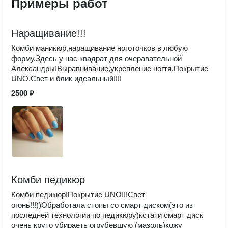
Примеры работ
Наращивание!!!
Комби маникюр,наращивание ноготочков в любую
форму.Здесь у нас квадрат для очеравательной
Александры!Выравнивание,укрепление ногтя.Покрытие
UNO.Свет и блик идеальный!!!!
2500 ₽
Комби педикюр
Комби педикюр!Покрытие UNO!!!Свет
огонь!!!))Обработала стопы со смарт диском(это из
последней технологии по педикюру)кстати смарт диск
очень круто убираеть огрубевшую (мазоль)кожу