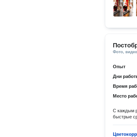
Постобр
Фото, видео
Опыт
Дни рабо
Время ра
Место раб
С каждым р
быстрые с
Цветокорр