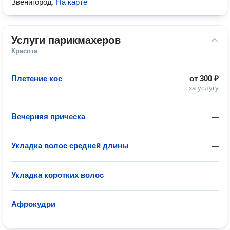
Звенигород
.
На карте
Услуги парикмахеров
Красота
Плетение кос
от
300 ₽
за услугу
Вечерняя прическа
—
Укладка волос средней длины
—
Укладка коротких волос
—
Афрокудри
—