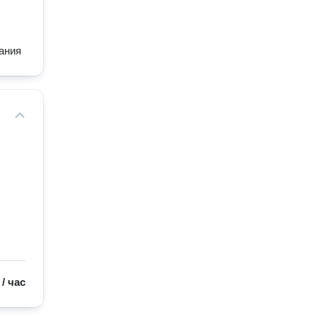
ания
/
час