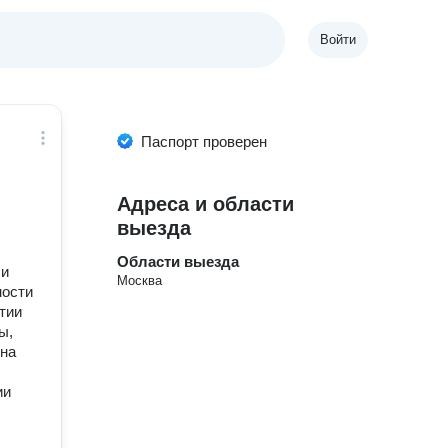
Войти
Паспорт проверен
Адреса и области
выезда
Области выезда
 и
Москва
ности
ятии
ы,
 на
ии