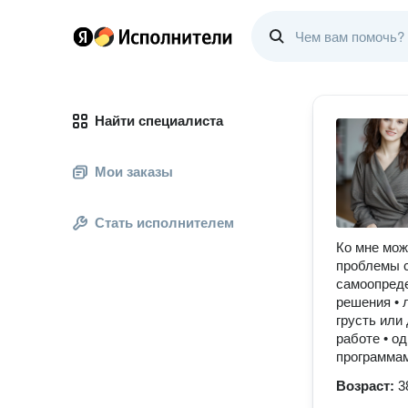
Найти специалиста
Мои заказы
Стать исполнителем
Ко мне мож
проблемы с
самоопреде
решения • 
грусть или 
работе • о
программам
Возраст:
3