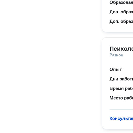
Образова
Доп. обра
Доп. обра
Психол
Разное
Опыт
Дни рабо
Время ра
Место раб
Консульта