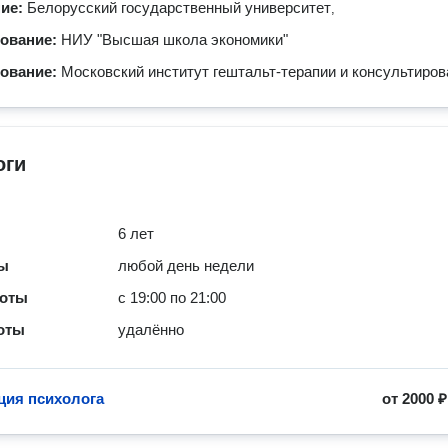
ние:
Белорусский государственный университет
,
зование:
НИУ "Высшая школа экономики"
зование:
Московский институт гештальт-терапии и консультиров
оги
6 лет
ты
любой день недели
боты
с 19:00 по 21:00
оты
удалённо
ция психолога
от
2000 ₽