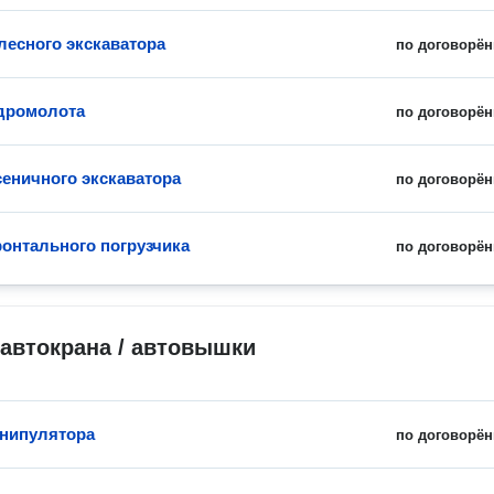
лесного экскаватора
по договорён
дромолота
по договорён
сеничного экскаватора
по договорён
онтального погрузчика
по договорён
автокрана / автовышки
нипулятора
по договорён