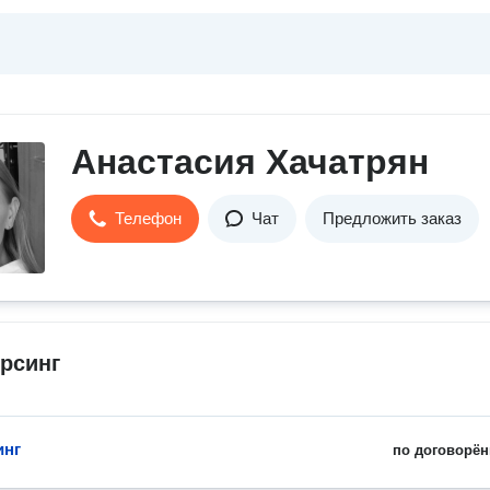
Анастасия Хачатрян
Телефон
Чат
Предложить заказ
орсинг
инг
по договорён