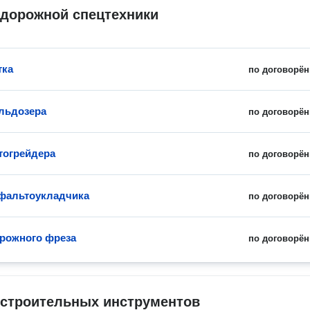
 дорожной спецтехники
тка
по договорён
льдозера
по договорён
тогрейдера
по договорён
фальтоукладчика
по договорён
рожного фреза
по договорён
 строительных инструментов