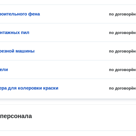
роительного фена
по договорён
онтажных пил
по договорён
резной машины
по договорён
ели
по договорён
ера для колеровки краски
по договорён
 персонала