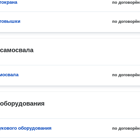
токрана
по договорён
втовышки
по договорён
 самосвала
мосвала
по договорён
 оборудования
укового оборудования
по договорён