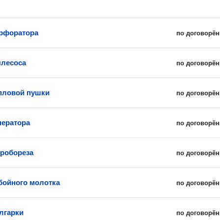
рфоратора
по договорён
ылесоса
по договорён
пловой пушки
по договорён
нератора
по договорён
робореза
по договорён
бойного молотка
по договорён
лгарки
по договорён