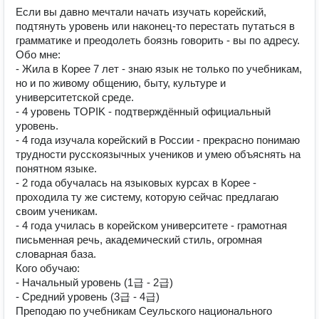
Если вы давно мечтали начать изучать корейский,
подтянуть уровень или наконец-то перестать путаться в
грамматике и преодолеть боязнь говорить - вы по адресу.
Обо мне:
- Жила в Корее 7 лет - знаю язык не только по учебникам,
но и по живому общению, быту, культуре и
университетской среде.
- 4 уровень TOPIK - подтверждённый официальный
уровень.
- 4 года изучала корейский в России - прекрасно понимаю
трудности русскоязычных учеников и умею объяснять на
понятном языке.
- 2 года обучалась на языковых курсах в Корее -
проходила ту же систему, которую сейчас предлагаю
своим ученикам.
- 4 года училась в корейском университете - грамотная
письменная речь, академический стиль, огромная
словарная база.
Кого обучаю:
- Начальный уровень (1급 - 2급)
- Средний уровень (3급 - 4급)
Преподаю по учебникам Сеульского национального