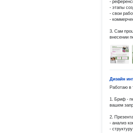
- референс
- этапы соз
- свои рабо
- коммерче
3. Сам про
внесении п
Дизайн ин
Работаю в 
1. Бриф - п
вашем запро
2. Презент
- анализ ко
- структуру