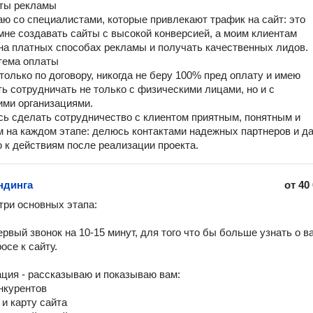
ты рекламы
ю со специалистами, которые привлекают трафик на сайт: это
мне создавать сайты с высокой конверсией, а моим клиентам
на платных способах рекламы и получать качественных лидов.
тема оплаты
только по договору, никогда не беру 100% пред оплату и имею
ь сотрудничать не только с физическими лицами, но и с
ми организациями.
ь сделать сотрудничество с клиентом приятным, понятным и
 на каждом этапе: делюсь контактами надежных партнеров и д
 к действиям после реализации проекта.
ндинга
от
40
три основных этапа:

ервый звонок на 10-15 минут, для того что бы больше узнать о ва
се к сайту.

ация - рассказываю и показываю вам:

нкурентов

 и карту сайта
