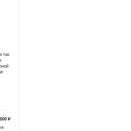
 так 
 
ной 
е 
 000 ₽
а 