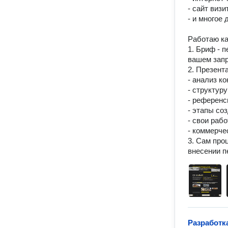
- сайт визит
- и многое д
Работаю ка
1. Бриф - п
вашем запро
2. Презент
- анализ ко
- структуру
- референс
- этапы соз
- свои рабо
- коммерче
3. Сам про
внесении п
Разработк