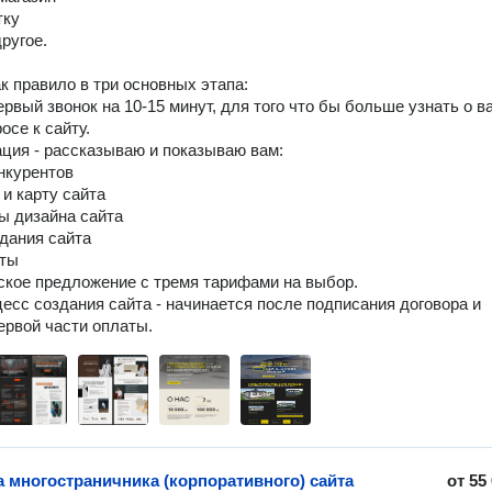
ку

ругое.

к правило в три основных этапа:

ервый звонок на 10-15 минут, для того что бы больше узнать о ва
се к сайту.

ация - рассказываю и показываю вам:

нкурентов

 и карту сайта

ы дизайна сайта

дания сайта

ты

ское предложение с тремя тарифами на выбор.

цесс создания сайта - начинается после подписания договора и 
ервой части оплаты.
а многостраничника (корпоративного) сайта
от
55