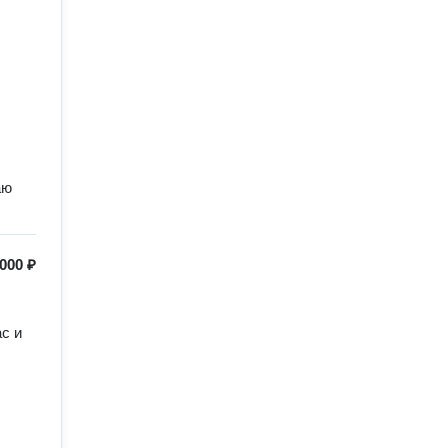
аю
 000 ₽
с и 