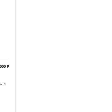
 000 ₽
с и 