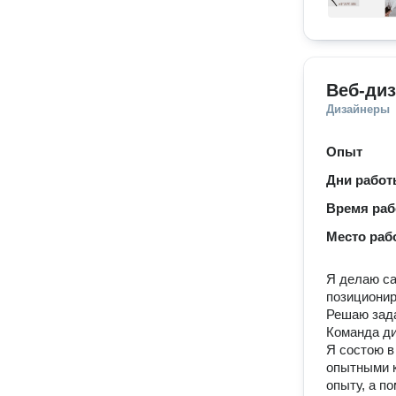
Веб-ди
Дизайнеры
Опыт
Дни рабо
Время ра
Место раб
Я делаю са
позиционир
Решаю зада
Команда д
Я состою в
опытными к
опыту, а п