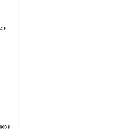
с и 
 000 ₽