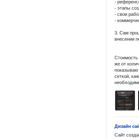
- референс
- этапы соз
- свои рабо
- коммерче
3. Сам про
внесении п
Стоимость 
же от коли
показываю 
сеткой, ка
необходимо
Дизайн са
Сайт созда