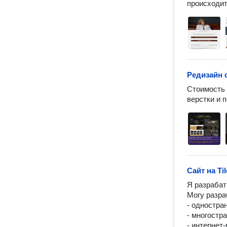
Редизайн 
Стоимость 
верстки и 
Сайт на Ti
Я разрабат
Могу разраб
- одностран
- многостр
- интернет-