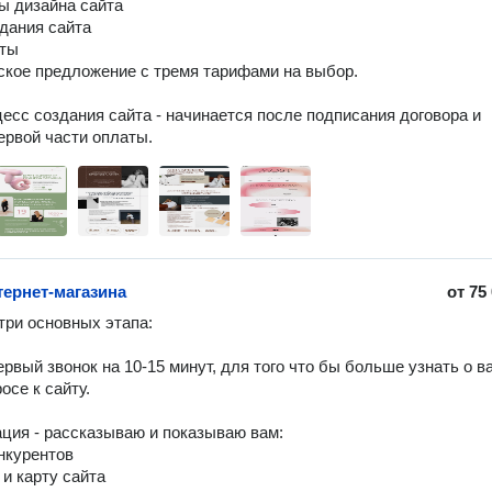
ы дизайна сайта

дания сайта

ты

ское предложение с тремя тарифами на выбор.

цесс создания сайта - начинается после подписания договора и 
ервой части оплаты.
тернет-магазина
от
75
три основных этапа:

ервый звонок на 10-15 минут, для того что бы больше узнать о ва
се к сайту.

ация - рассказываю и показываю вам:

нкурентов

 и карту сайта
