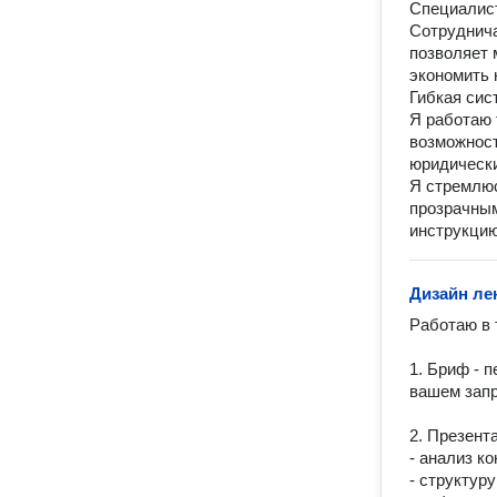
Специалис
Сотруднича
позволяет 
экономить 
Гибкая сис
Я работаю 
возможност
юридически
Я стремлюс
прозрачным
инструкцию
Дизайн ле
Работаю в 
1. Бриф - п
вашем запро
2. Презент
- анализ ко
- структуру