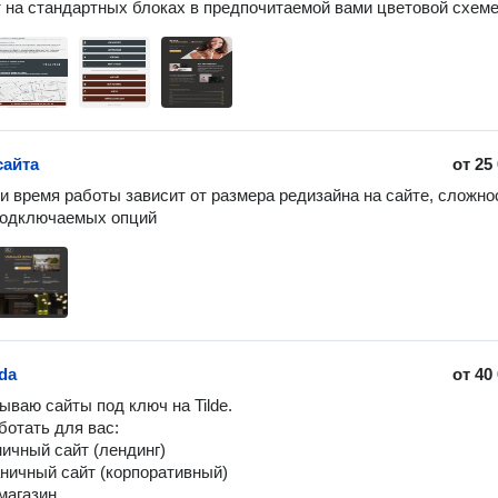
сайта
от
25
и время работы зависит от размера редизайна на сайте, сложнос
подключаемых опций
lda
от
40
ываю сайты под ключ на Tilde.

отать для вас:

ичный сайт (лендинг)

аничный сайт (корпоративный)

магазин
