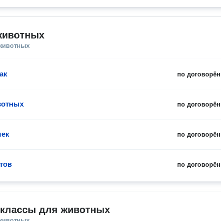
животных
 животных
ак
по договорён
вотных
по договорён
шек
по договорён
тов
по договорён
-классы для животных
 животных