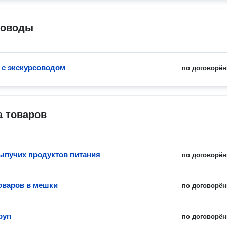
соводы
 с экскурсоводом
по договорён
а товаров
ыпучих продуктов питания
по договорён
оваров в мешки
по договорён
руп
по договорён