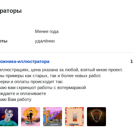
раторы
Менее года
оты
удалённо
дожника-иллюстратора
1
иллюстрациях, цена указана за любой, взятый мною проект. 
ы примеры как старых, так и более новых работ. 

ерки и оплаты происходит так: 

ваю вам скриншот работы с вотермаракой 

рждаете и оплачиваете

ваю Вам работу 