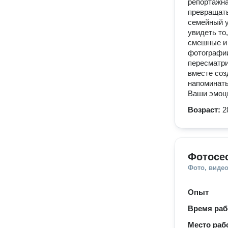
репортажна
превращать
семейный у
увидеть то
смешные и 
фотографии
пересматри
вместе соз
напоминать
Ваши эмоци
Возраст:
2
Фотосе
Фото, видео
Опыт
Время ра
Место раб