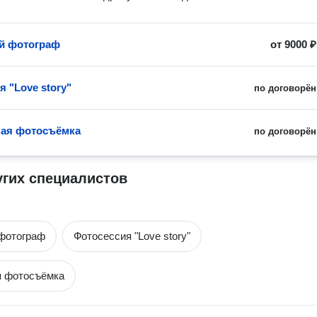
й фотограф
от
9000 ₽
 "Love story"
по договорён
ая фотосъёмка
по договорён
угих специалистов
фотограф
Фотосессия "Love story"
я фотосъёмка