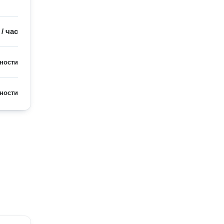
/
час
ности
ности