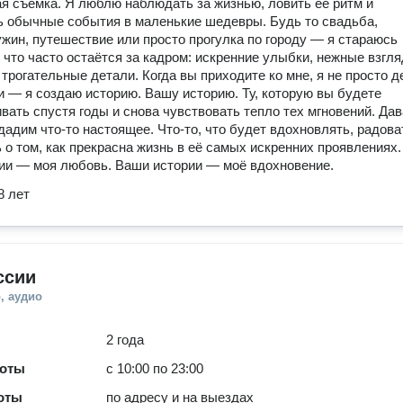
я съёмка. Я люблю наблюдать за жизнью, ловить её ритм и
 обычные события в маленькие шедевры. Будь то свадьба,
жин, путешествие или просто прогулка по городу — я стараюсь
, что часто остаётся за кадром: искренние улыбки, нежные взгл
трогательные детали. Когда вы приходите ко мне, я не просто 
 — я создаю историю. Вашу историю. Ту, которую вы будете
вать спустя годы и снова чувствовать тепло тех мгновений. Да
дадим что-то настоящее. Что-то, что будет вдохновлять, радова
 о том, как прекрасна жизнь в её самых искренних проявлениях.
и — моя любовь. Ваши истории — моё вдохновение.
8 лет
ссии
, аудио
2 года
боты
с 10:00 по 23:00
оты
по адресу и на выездах