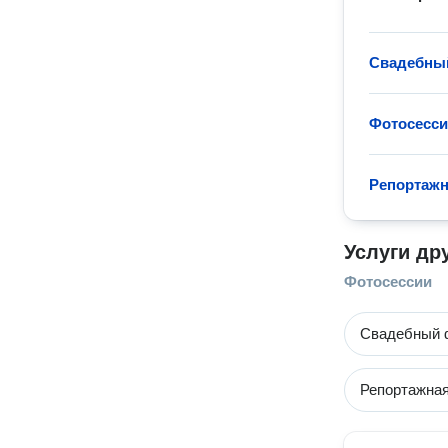
Свадебны
Фотосессия
Репортажн
Услуги др
Фотосессии
Свадебный 
Репортажна