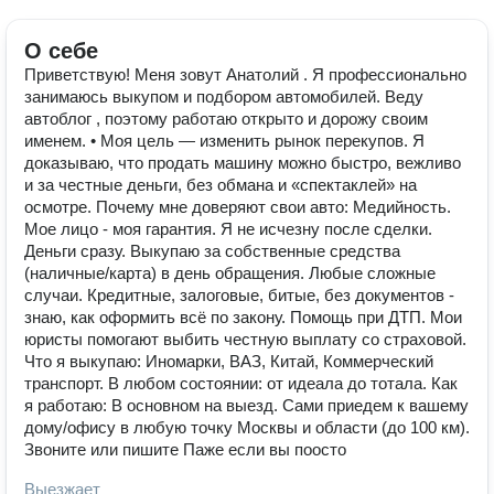
О себе
Приветствую! Меня зовут Анатолий . Я профессионально
занимаюсь выкупом и подбором автомобилей. Веду
автоблог , поэтому работаю открыто и дорожу своим
именем. • Моя цель — изменить рынок перекупов. Я
доказываю, что продать машину можно быстро, вежливо
и за честные деньги, без обмана и «спектаклей» на
осмотре. Почему мне доверяют свои авто: Медийность.
Мое лицо - моя гарантия. Я не исчезну после сделки.
Деньги сразу. Выкупаю за собственные средства
(наличные/карта) в день обращения. Любые сложные
случаи. Кредитные, залоговые, битые, без документов -
знаю, как оформить всё по закону. Помощь при ДТП. Мои
юристы помогают выбить честную выплату со страховой.
Что я выкупаю: Иномарки, ВАЗ, Китай, Коммерческий
транспорт. В любом состоянии: от идеала до тотала. Как
я работаю: В основном на выезд. Сами приедем к вашему
дому/офису в любую точку Москвы и области (до 100 км).
Звоните или пишите Паже если вы поосто
Выезжает