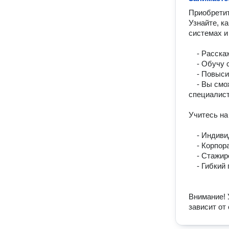
Приобретит
Узнайте, к
системах и
    - Расскажу, как рассчитывать бюджет на продвижение и рекламу в интернете;

    - Обучу с нуля Вашего Seo- специалиста всем необходимым знаниям;

    - Повысим уровень имеющейся подготовки Вашего Seo- специалиста;

    - Вы сможете правильно ставить задачи и контролировать работу 
специалист
Учитесь на 
    - Индивидуальная программа курса

    - Корпоративное и Индивидуальное обучение

    - Стажировка для лучших учеников с возможностью трудоустройства

    - Гибкий график

Внимание! 
зависит от