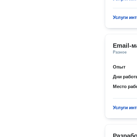
Услуги ин
Email-м
Разное
Опыт
Дни рабо
Место раб
Услуги ин
Разрабо