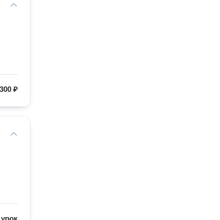
300 ₽
/
урок