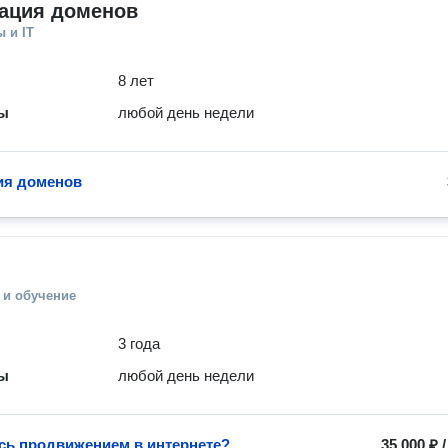
рация доменов
 и IT
8 лет
ты
любой день недели
ия доменов
 и обучение
3 года
ты
любой день недели
сь продвижением в интернете?
35 000 ₽