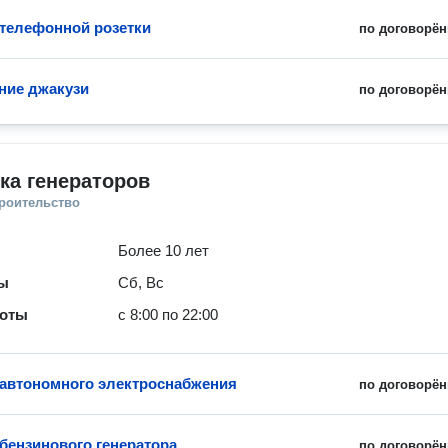
 телефонной розетки
по договорён
ние джакузи
по договорён
ка генераторов
троительство
Более 10 лет
ты
Сб, Вс
боты
с 8:00 по 22:00
 автономного электроснабжения
по договорён
 бензинового генератора
по договорён