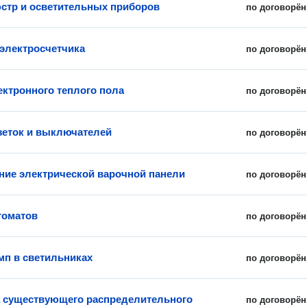
стр и осветительных приборов
по договорён
 электросчетчика
по договорён
ектронного теплого пола
по договорён
зеток и выключателей
по договорён
ие электрической варочной панели
по договорён
томатов
по договорён
мп в светильниках
по договорён
 существующего распределительного
по договорён