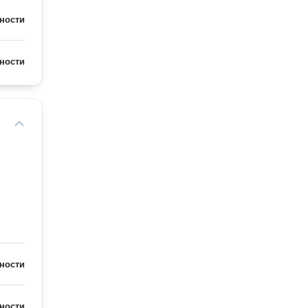
ности
ности
ности
ности