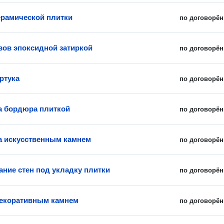
ерамической плитки
по договорён
вов эпоксидной затиркой
по договорён
ртука
по договорён
 бордюра плиткой
по договорён
 искусственным камнем
по договорён
ние стен под укладку плитки
по договорён
екоративным камнем
по договорён