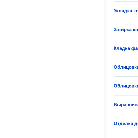
Укладка к
Затирка ш
Кладка фа
Облицовка
Облицовка
Выравнива
Отделка д