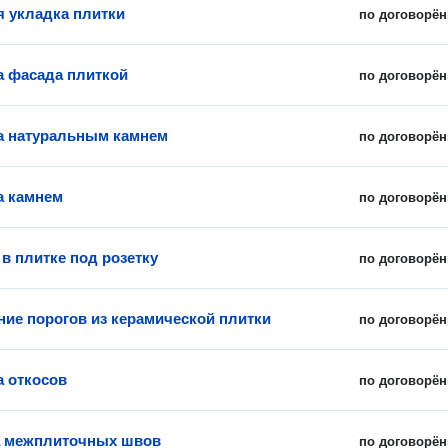
 укладка плитки
по договорён
 фасада плиткой
по договорён
а натуральным камнем
по договорён
а камнем
по договорён
в плитке под розетку
по договорён
ние порогов из керамической плитки
по договорён
 откосов
по договорён
а межплиточных швов
по договорён