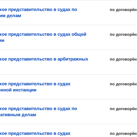
ое представительство в судах по
по договорён
им делам
ое представительство в судах общей
по договорён
ии
ое представительство в арбитражных
по договорён
ое представительство в судах
по договорён
нной инстанции
ое представительство в судах по
по договорён
ративным делам
ое представительство в судах
по договорён