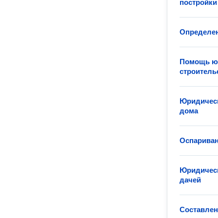
постройки
Определен
Помощь юр
строитель
Юридическ
дома
Оспариван
Юридическ
дачей
Составлен