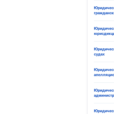
Юридическ
гражданск
Юридическ
юрисдикц
Юридическ
судах
Юридическ
апелляцио
Юридическ
админист
Юридическ