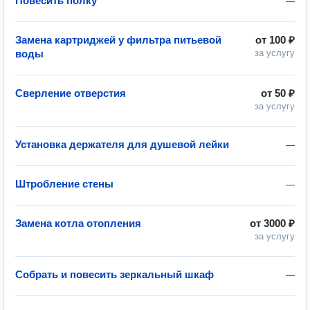
Повесить полку
—
Замена картриджей у фильтра питьевой
от
100 ₽
воды
за услугу
Сверление отверстия
от
50 ₽
за услугу
Установка держателя для душевой лейки
—
Штробление стены
—
Замена котла отопления
от
3000 ₽
за услугу
Собрать и повесить зеркальный шкаф
—