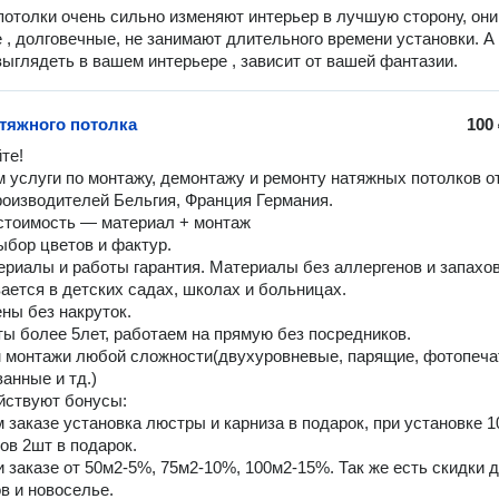
отолки очень сильно изменяют интерьер в лучшую сторону, они
 , долговечные, не занимают длительного времени установки. А 
выглядеть в вашем интерьере , зависит от вашей фантазии.
тяжного потолка
100
е! 

 услуги по монтажу, демонтажу и ремонту натяжных потолков от
оизводителей Бельгия, Франция Германия.

стоимость — материал + монтаж 

бор цветов и фактур.

ериалы и работы гарантия. Материалы без аллергенов и запахов,
ается в детских садах, школах и больницах. 

ы без накруток. 

ы более 5лет, работаем на прямую без посредников. 

монтажи любой сложности(двухуровневые, парящие, фотопечат
нные и тд.) 

йствуют бонусы:

 заказе установка люстры и карниза в подарок, при установке 1
в 2шт в подарок. 

и заказе от 50м2-5%, 75м2-10%, 100м2-15%. Так же есть скидки д
 и новоселье. 
