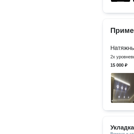
Приме
Натяжны
2х уровнев
15 000 ₽
Укладк
Ремонт и с