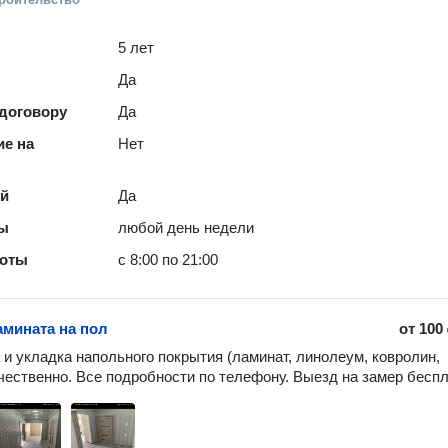
5 лет
Да
 договору
Да
е на
Нет
ей
Да
ты
любой день недели
боты
с 8:00 по 21:00
амината на пол
от
100
 и укладка напольного покрытия (ламинат, линолеум, ковролин, 
чественно. Все подробности по телефону. Выезд на замер беспл