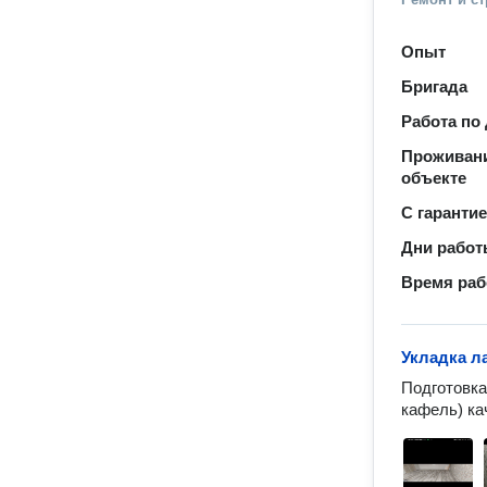
Опыт
Бригада
Работа по
Проживани
объекте
С гаранти
Дни рабо
Время ра
Укладка л
Подготовка
кафель) ка