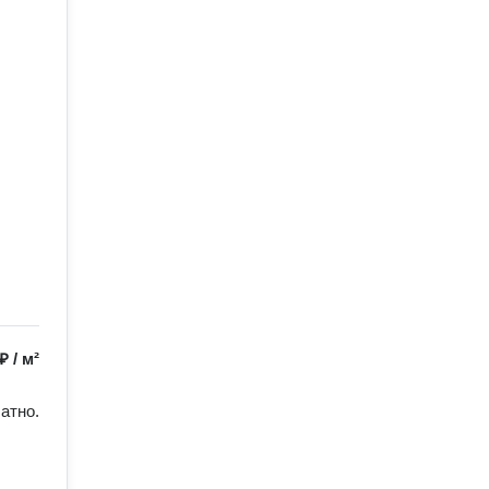
 ₽
/
м²
атно.