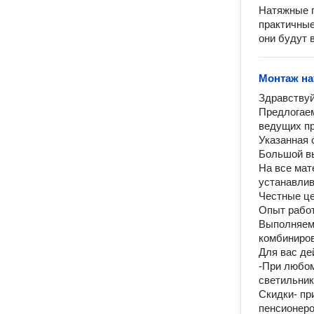
Натяжные п
практичные
они будут 
Монтаж на
Здравствуйт
Предлогаем
ведущих пр
Указанная 
Большой вы
На все мат
устанавлив
Честные цен
Опыт работ
Выполняем 
комбинирова
Для вас де
-При любом
светильнико
Скидки- пр
пенсионеров