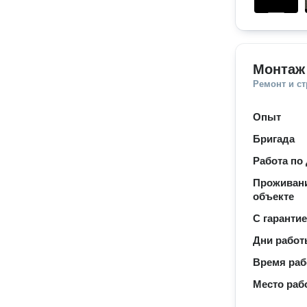
Монтаж
Ремонт и с
Опыт
Бригада
Работа по
Проживани
объекте
С гаранти
Дни рабо
Время ра
Место раб