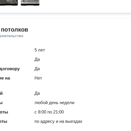
 потолков
троительство
5 лет
Да
 договору
Да
е на
Нет
ей
Да
ты
любой день недели
боты
с 8:00 по 21:00
оты
по адресу и на выездах