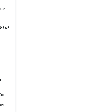
как
 ₽
/
м²
 
 
ь, 
0шт 
ля 