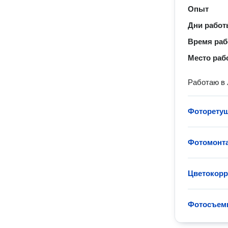
Опыт
Дни рабо
Время ра
Место раб
Работаю в
Фоторету
Фотомонт
Цветокорр
Фотосъем