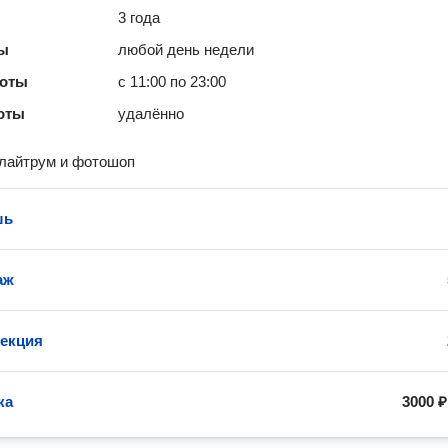
3 года
ты
любой день недели
боты
с 11:00 по 23:00
оты
удалённо
 лайтрум и фотошоп
шь
аж
екция
ка
3000 ₽