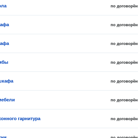
ола
по договорён
кафа
по договорён
кафа
по договорён
умбы
по договорён
шкафа
по договорён
мебели
по договорён
хонного гарнитура
по договорён
хни
по договорён