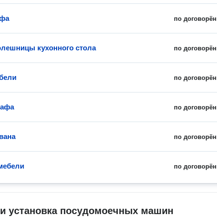
афа
по договорён
олешницы кухонного стола
по договорён
бели
по договорён
кафа
по договорён
вана
по договорён
мебели
по договорён
 и установка посудомоечных машин