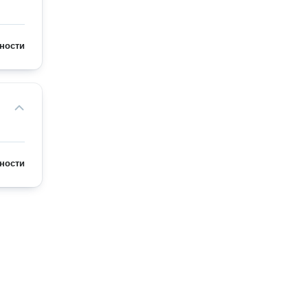
ности
ности