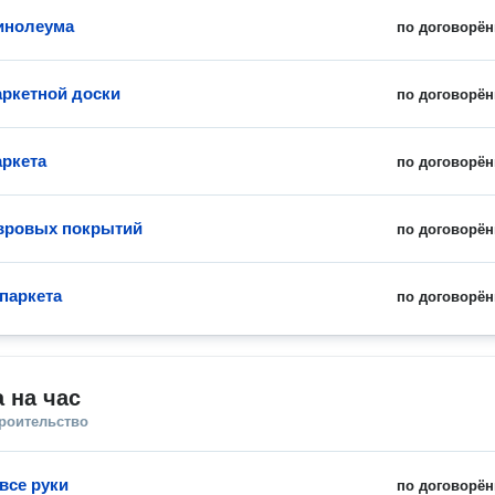
инолеума
по договорён
аркетной доски
по договорён
аркета
по договорён
вровых покрытий
по договорён
паркета
по договорён
 на час
троительство
все руки
по договорён