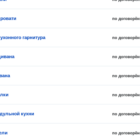
кровати
по договорён
кухонного гарнитура
по договорён
дивана
по договорён
вана
по договорён
олки
по договорён
дульной кухни
по договорён
ели
по договорён