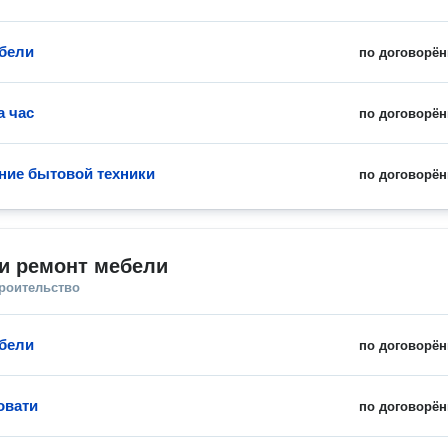
бели
по договорён
а час
по договорён
ие бытовой техники
по договорён
и ремонт мебели
троительство
бели
по договорён
овати
по договорён