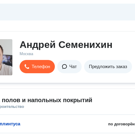
Андрей Семенихин
Москва
Телефон
Чат
Предложить заказ
а полов и напольных покрытий
троительство
 плинтуса
по договорён