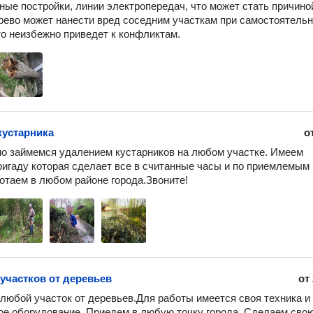
ные постройки, линии электропередач, что может стать причиной
рево может нанести вред соседним участкам при самостоятельн
то неизбежно приведет к конфликтам.
кустарника
о
 займемся удалением кустарников на любом участке. Имеем 
игаду которая сделает все в считанные часы и по приемлемым 
отаем в любом районе города.Звоните!
 участков от деревьев
от
любой участок от деревьев.Для работы имеется своя техника и 
е оборудование. Приедем в любую точку города. Сделаем свою