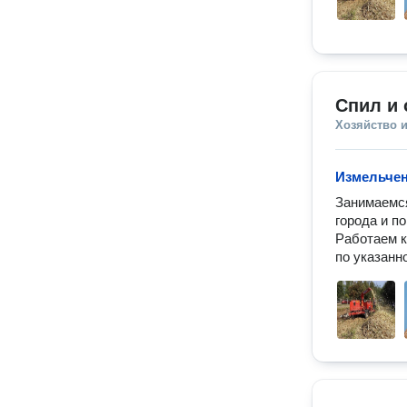
Спил и 
Хозяйство и
Измельчен
Занимаемся
города и п
Работаем к
по указанн