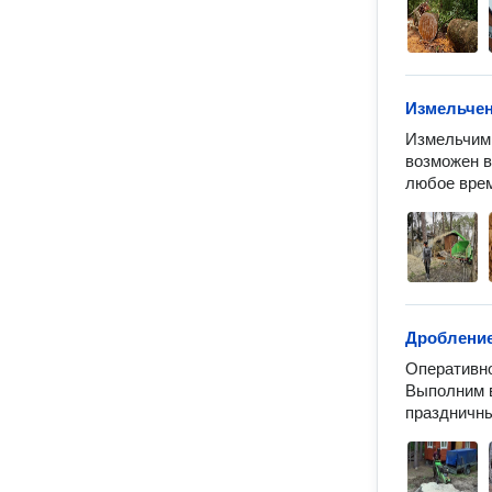
Измельчен
Измельчим 
возможен в
любое вре
Дробление
Оперативно
Выполним в
праздничны