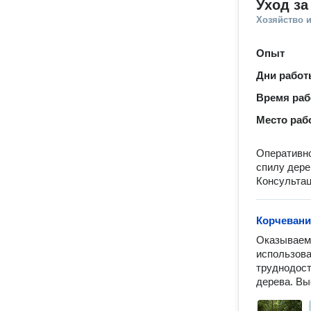
Уход за
Хозяйство и
Опыт
Дни рабо
Время ра
Место раб
Оперативн
спилу дере
Консультац
Корчевани
Оказываем 
использова
труднодост
дерева. Вы