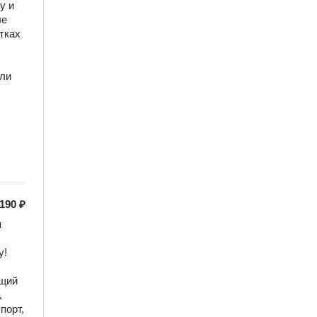
 и 
е 
ках 
ли 
190 ₽
 
! 
щий 
 
орт, 