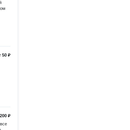
 
ом 
т
50 ₽
200 ₽
все 
 