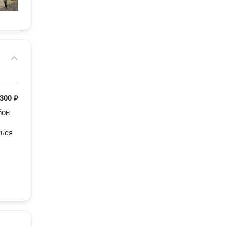
300 ₽
он 
ься 