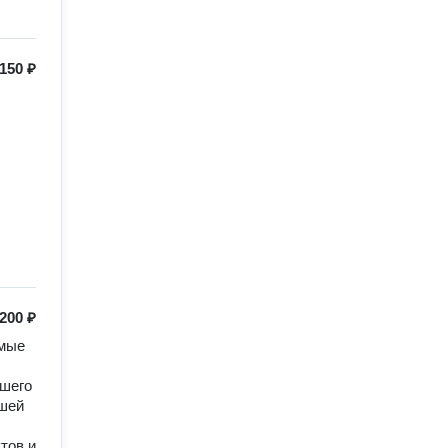
150 ₽
200 ₽
мые 
шего 
шей 
ов и 