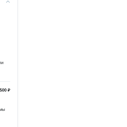
ли
500 ₽
мы 