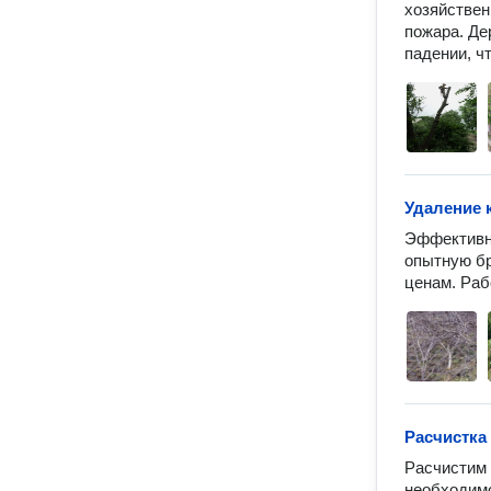
хозяйствен
пожара. Де
падении, ч
Удаление 
Эффективно
опытную бр
ценам. Раб
Расчистка
Расчистим 
необходимо