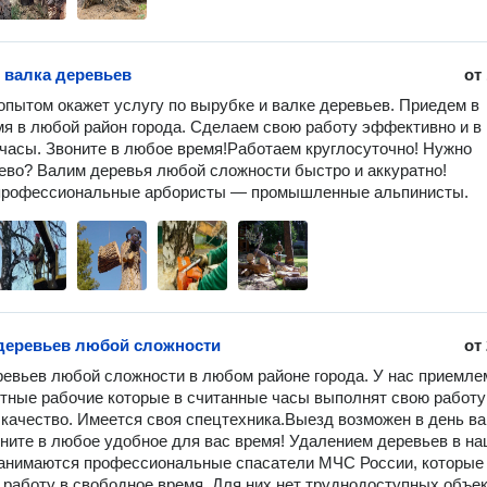
 валка деревьев
от
опытом окажет услугу по вырубке и валке деревьев. Приедем в 
я в любой район города. Сделаем свою работу эффективно и в 
часы. Звоните в любое время!Работаем круглосуточно! Нужно 
ево? Валим деревья любой сложности быстро и аккуратно!

профессиональные арбористы — промышленные альпинисты.
деревьев любой сложности
от
евьев любой сложности в любом районе города. У нас приемле
тные рабочие которые в считанные часы выполнят свою работу 
 качество. Имеется своя спецтехника.Выезд возможен в день ва
оните в любое удобное для вас время! Удалением деревьев в на
анимаются профессиональные спасатели МЧС России, которые 
работу в свободное время. Для них нет труднодоступных объект