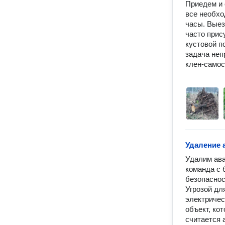
Приедем и 
все необхо
часы. Выез
часто прис
кустовой п
задача неп
клен-самосе
Удаление 
Удалим ава
команда с 
безопаснос
Угрозой дл
электричес
объект, ко
считается 