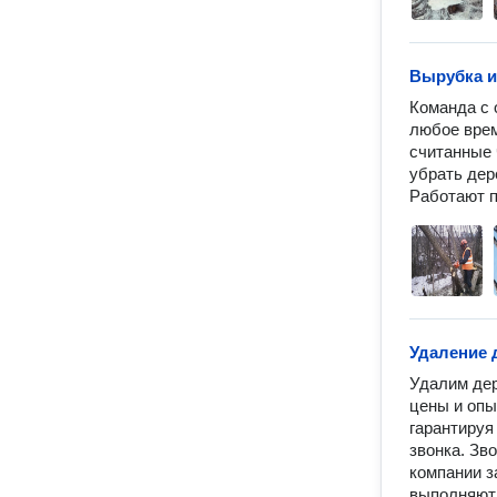
Вырубка и
Команда с 
любое врем
считанные 
убрать дер
Работают 
Удаление 
Удалим дер
цены и опы
гарантируя
звонка. Зв
компании з
выполняют 