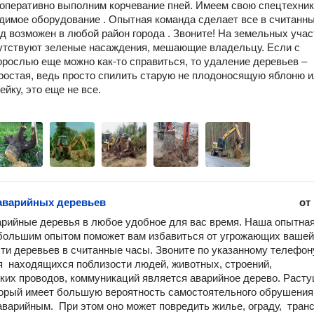
оперативно выполним корчевание пней. Имеем свою спецтехнику
димое оборудование . Опытная команда сделает все в считанны
д возможен в любой район города . Звоните! На земельных участ
утствуют зеленые насаждения, мешающие владельцу. Если с 
орослью еще можно как-то справиться, то удаление деревьев – 
ростая, ведь просто спилить старую не плодоносящую яблоню и
йку, это еще не все. 

аварийных деревьев
от
рийные деревья в любое удобное для вас время. Наша опытная
большим опытом поможет вам избавиться от угрожающих вашей 
ти деревьев в считанные часы. Звоните по указанному телефону
я  находящихся поблизости людей, животных, строений, 
ких проводов, коммуникаций является аварийное дерево. Расту
торый имеет большую вероятность самостоятельного обрушения,
аварийным.  При этом оно может повредить жилье, ограду,  трансп