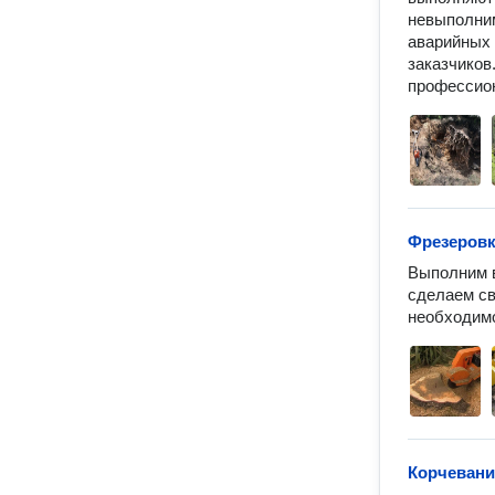
невыполним
аварийных 
заказчиков
профессио
Фрезеровк
Выполним в
сделаем св
необходимо
Корчевани