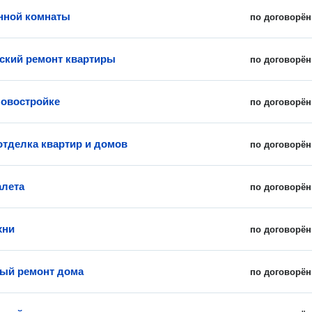
нной комнаты
по договорён
ский ремонт квартиры
по договорён
новостройке
по договорён
отделка квартир и домов
по договорён
алета
по договорён
хни
по договорён
ый ремонт дома
по договорён