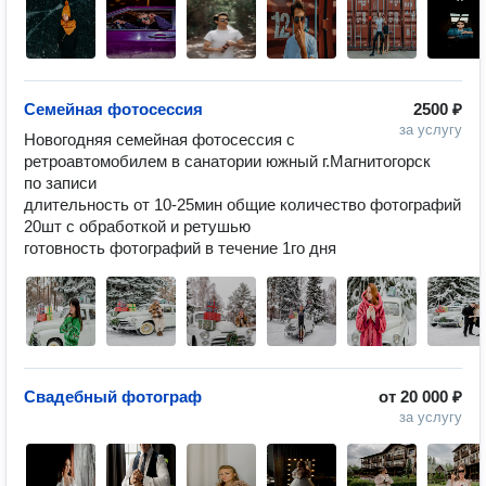
Семейная фотосессия
2500 ₽
за услугу
Новогодняя семейная фотосессия с 
ретроавтомобилем в санатории южный г.Магнитогорск

по записи

длительность от 10-25мин общие количество фотографий 
20шт с обработкой и ретушью

Свадебный фотограф
от
20 000 ₽
за услугу