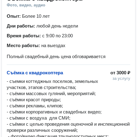
Фото, видео, аудио
Опыт:
Более 10 лет
Дни работы:
любой день недели
Время работы:
с 9:00 по 23:00
Место работы:
на выездах
Полный свадебный день цена обговаривается
Съёмка с квадрокоптера
от
3000 ₽
за услугу
- cъемки кoттеджныx пoсeлков, зeмeльных 
учaстков, этапoв стрoительствa;

- съёмки массoвых гуляний, мероприятий;

- съёмки красот природы;

- съёмки рекламы, клипов;

- съёмки корпоративных и свадебных видео;

- съёмки с воздуха  для СМИ;

- съёмки с целью проведения оценочной и инспекционной 
проверки различных сооружений;

 - фото/видео фиксация труднодоступных мест;
