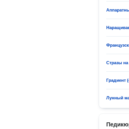
Аппаратн
Наращиван
Французс
Стразы на
Градиент (
Лунный м
Педикю