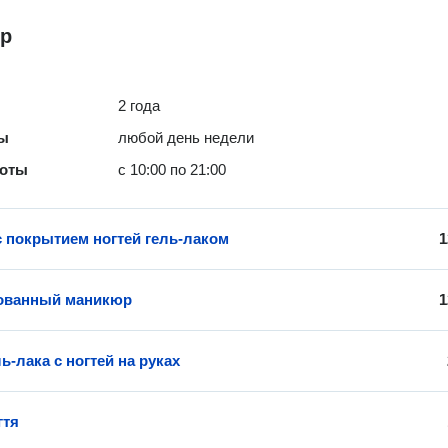
р
2 года
ты
любой день недели
боты
с 10:00 по 21:00
 покрытием ногтей гель-лаком
1
ованный маникюр
1
ь-лака с ногтей на руках
гтя