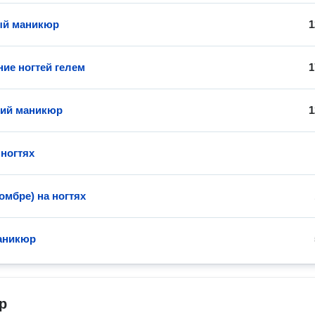
ый маникюр
1
ие ногтей гелем
1
кий маникюр
1
 ногтях
омбре) на ногтях
аникюр
р