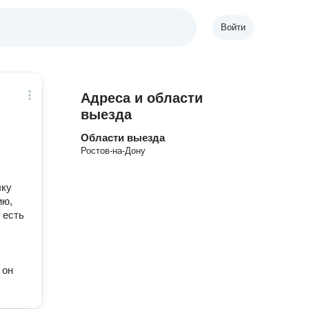
Войти
Адреса и области
выезда
Области выезда
Ростов-на-Дону
ыку
ию,
о есть
 он