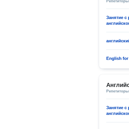
Репетиторы
Занятие с
английско
английски
English for
Английс
Репетиторы
Занятие с
английско