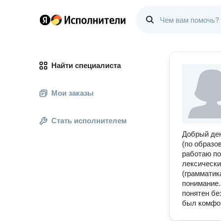
Найти специалиста
Мои заказы
Стать исполнителем
Добрый ден
(по образо
работаю по 
лексически
(грамматик
понимание.
понятен бе
был комфор