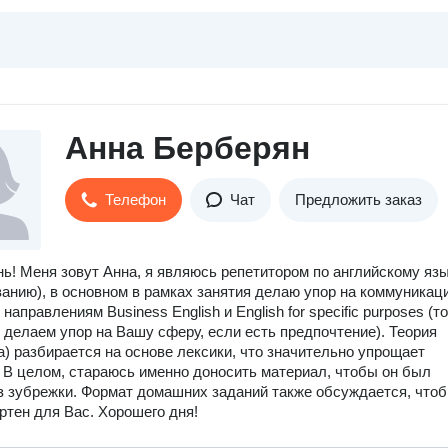
Анна Берберян
Телефон
Чат
Предложить заказ
ь! Меня зовут Анна, я являюсь репетитором по английскому яз
ванию), в основном в рамках занятия делаю упор на коммуникац
направлениям Business English и English for specific purposes (т
 делаем упор на Вашу сферу, если есть предпочтение). Теория
а) разбирается на основе лексики, что значительно упрощает
 В целом, стараюсь именно доносить материал, чтобы он был
з зубрежки. Формат домашних заданий также обсуждается, чтоб
тен для Вас. Хорошего дня!