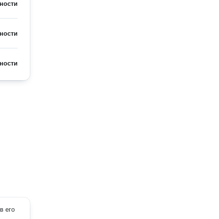
ности
ности
ности
в его