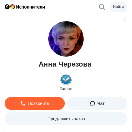
Войти
Анна Черезова
Паспорт
Позвонить
Чат
Предложить заказ