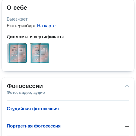
О себе
Выезжает
Екатеринбург
.
На карте
Дипломы и сертификаты
Фотосессии
Фото, видео, аудио
Студийная фотосессия
—
Портретная фотосессия
—