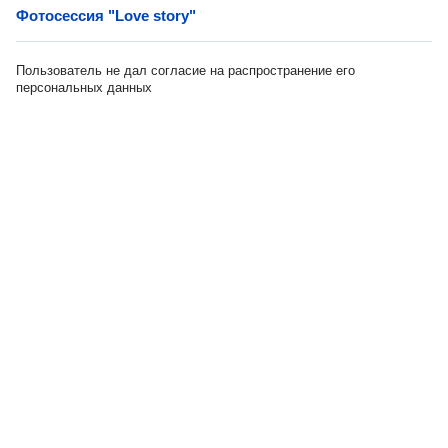
Фотосессия "Love story"
Пользователь не дал согласие на распространение его
персональных данных