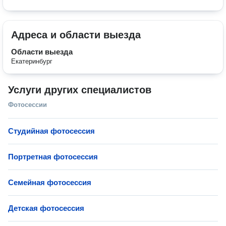
Адреса и области выезда
Области выезда
Екатеринбург
Услуги других специалистов
Фотосессии
Студийная фотосессия
Портретная фотосессия
Семейная фотосессия
Детская фотосессия