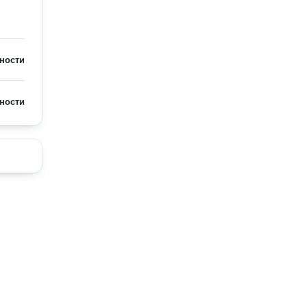
ности
ности