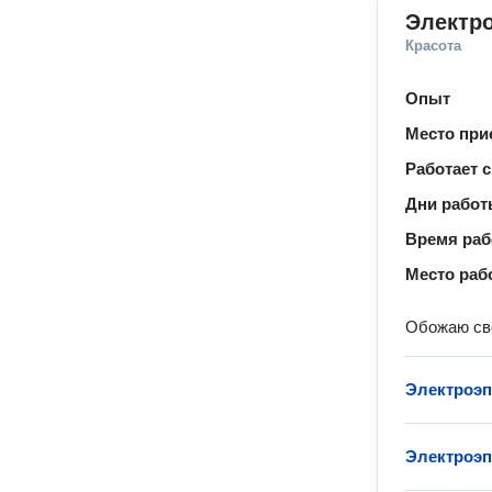
Электр
Красота
Опыт
Место при
Работает с
Дни рабо
Время ра
Место раб
Обожаю св
Электроэп
Электроэ