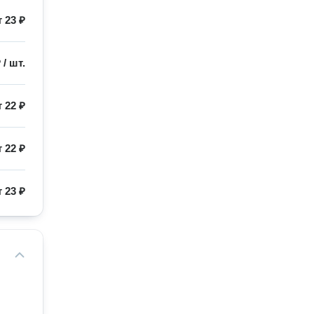
т
23 ₽
₽
/
шт.
т
22 ₽
т
22 ₽
т
23 ₽