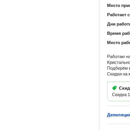
Место при
Работает с
Дни рабо
Время ра
Место раб
Работаю на
Кристально
Подберём 
Скидки на 
Ски
Скидка 
Депиляци