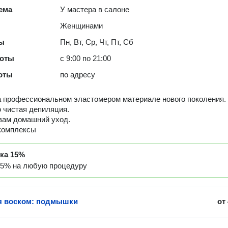
ема
У мастера в салоне
Женщинами
ты
Пн, Вт, Ср, Чт, Пт, Сб
боты
с 9:00 по 21:00
оты
по адресу
 профессиональном эластомером материале нового поколения.
 чистая депиляция.
вам домашний уход.
комплексы
дка
15%
15% на любую процедуру
я воском: подмышки
от