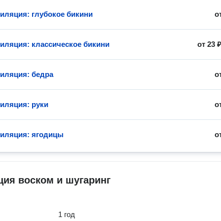
иляция: глубокое бикини
о
иляция: классическое бикини
от
23 
иляция: бедра
о
иляция: руки
о
иляция: ягодицы
о
ия воском и шугаринг
1 год