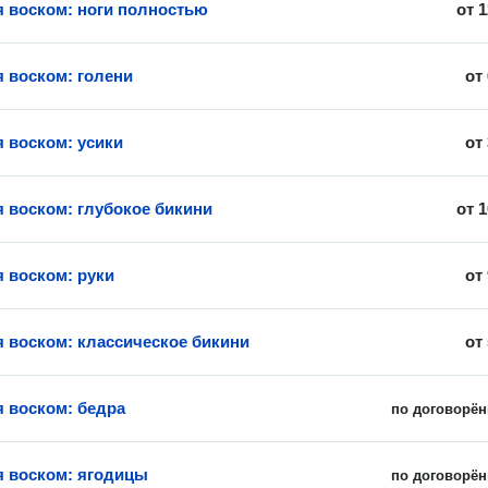
 воском: ноги полностью
от
1
 воском: голени
от
 воском: усики
от
 воском: глубокое бикини
от
1
 воском: руки
от
 воском: классическое бикини
от
 воском: бедра
по договорён
 воском: ягодицы
по договорён