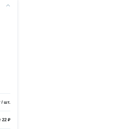
₽
/
шт.
т
22 ₽