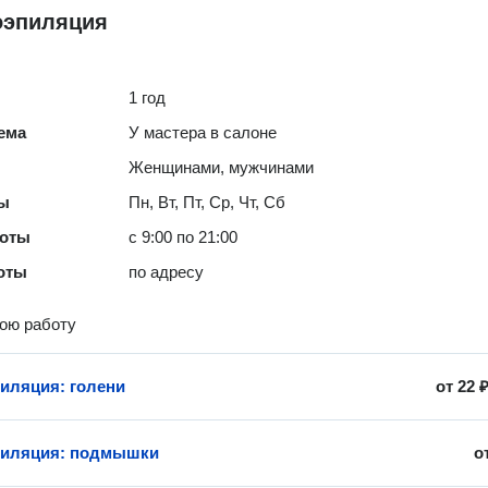
оэпиляция
1 год
ема
У мастера в салоне
Женщинами, мужчинами
ты
Пн, Вт, Пт, Ср, Чт, Сб
боты
с 9:00 по 21:00
оты
по адресу
ою работу
иляция: голени
от
22 
пиляция: подмышки
о