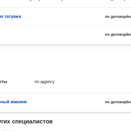
е татуажа
по договорён
по договорён
оты
по адресу
тный макияж
по договорён
угих специалистов