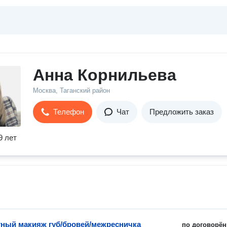
Анна Корнильева
Москва, Таганский район
Телефон
Чат
Предложить заказ
9 лет
ный макияж губ/бровей/межресничка
по договорён