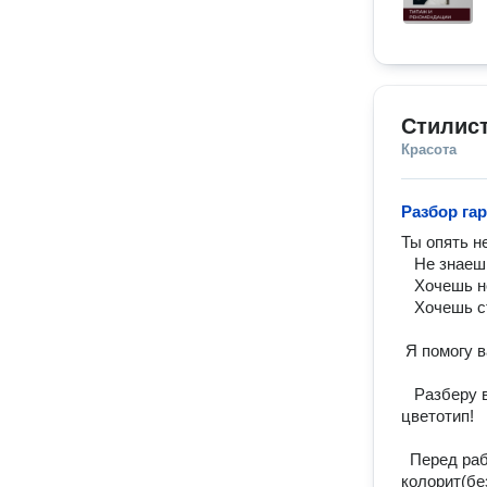
Стилис
Красота
Разбор га
Ты опять н
   Не знаешь как сочетать вещи между собой?

   Хочешь носить только ту одежду которая будет тебя украшать?

   Хочешь стать уверенной в себе и изменить свою жизнь? 

 Я помогу вам!:

   Разберу ваш гардероб и помогу  сформировать новый,учитывая  типаж и 
цветотип!

  Перед работой мы с вами делаем типирование по Ларсон и определяем 
колорит(бе