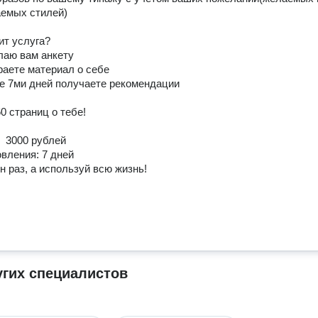
емых стилей)

т услуга?

лаю вам анкету

раете материал о себе

ие 7ми дней получаете рекомендации

 страниц о тебе!

 3000 рублей 

вления: 7 дней

н раз, а используй всю жизнь!
угих специалистов