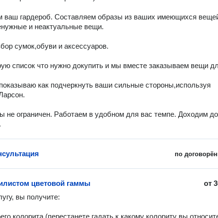
нужные и неактуальные вещи.

бор сумок,обуви и аксессуаров.

показываю как подчеркнуть ваши сильные стороны,используя 
Ларсон.

ы не ограничен. Работаем в удобном для вас темпе. Доходим до 
.
нсультация
по договорён
илистом цветовой гаммы
от
3
угу, вы получите:

его колорита (перестанете гадать к какому колориту вы относите