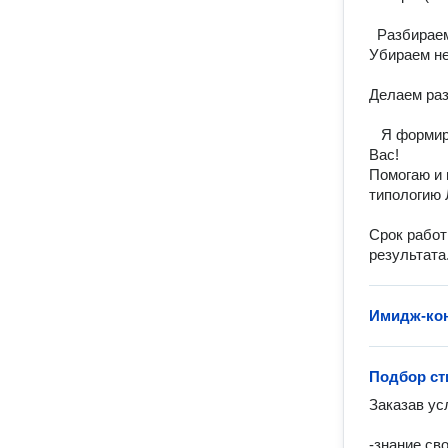
  Разбираем ваш гардероб. Составляем образы из ваших имеющихся вещей. 
Убираем не
Делаем раз
   Я формирую список что нужно докупить и мы вместе заказываем вещи для 
Вас!

Помогаю и 
типологию 
Срок работ
результата
Имидж-ко
Подбор ст
Заказав усл
-знание сво