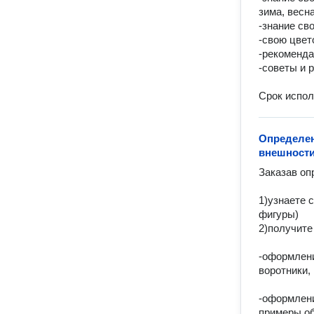
зима, весна
-знание св
-свою цвет
-рекоменда
-советы и р
Срок испол
Определен
внешности
Заказав оп
1)узнаете 
фигуры)

2)получите
-оформлени
воротники,
-оформлени
примеры об