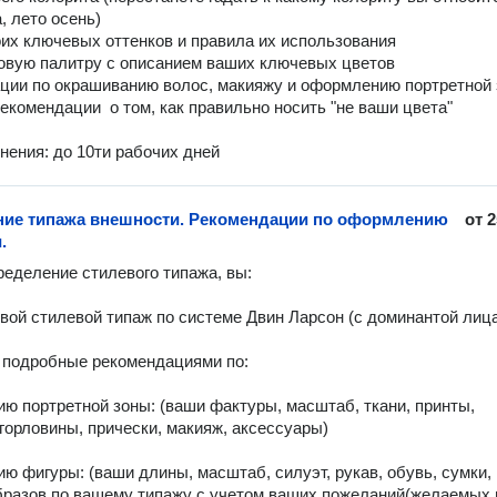
, лето осень)

оих ключевых оттенков и правила их использования

овую палитру с описанием ваших ключевых цветов

ции по окрашиванию волос, макияжу и оформлению портретной 
екомендации  о том, как правильно носить "не ваши цвета"

нения: до 10ти рабочих дней
ие типажа внешности. Рекомендации по оформлению
от
2
.
ределение стилевого типажа, вы:

свой стилевой типаж по системе Двин Ларсон (с доминантой лица
 подробные рекомендациями по:

ю портретной зоны: (ваши фактуры, масштаб, ткани, принты, 
 горловины, прически, макияж, аксессуары)

ю фигуры: (ваши длины, масштаб, силуэт, рукав, обувь, сумки, 
разов по вашему типажу с учетом ваших пожеланий(желаемых и