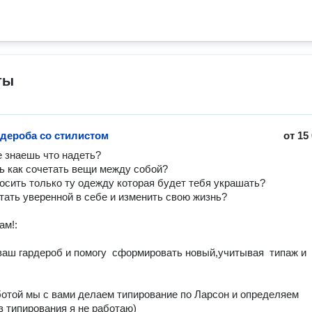
ты
рдероба со стилистом
от
15
е знаешь что надеть?

з типирования я не работаю)
