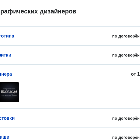
графических дизайнеров
готипа
по договорён
зитки
по договорён
ннера
от
1
стовки
по договорён
фиши
по договорён