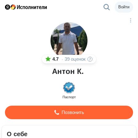
Войти
4.7
39 оценок
·
Антон К.
Паспорт
Позвонить
О себе