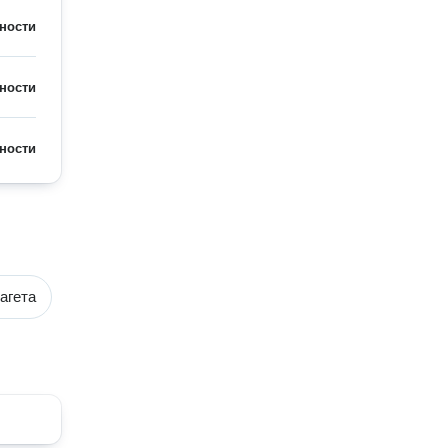
ности
ности
ности
агета