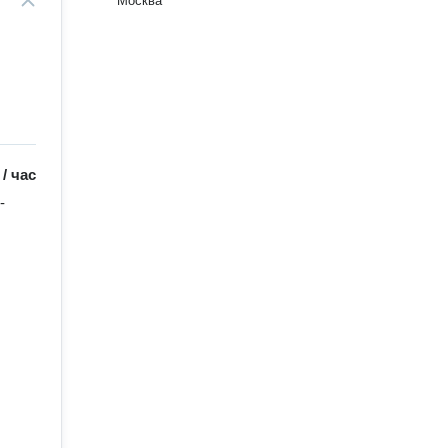
Москва
/
час
-