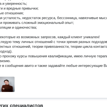
 и уверенность;

и и вредные привычки;

е отношения;

я усталость, недостаток ресурса, бессонница, навязчивые мысл
и проживать сложный эмоциональный опыт;

оляции и одиночества;

екоторые из возможных запросов, каждый клиент уникален!

следую тему личных отношений с точки зрения разных подходов:
ектных отношений, теории привязанности, теории цикла контакта
одход).

о прохожу курсы повышения квалификации, имею личную терапи
визию.

 в сообщения авито и также задавайте любые интересующие Ва
угих специалистов