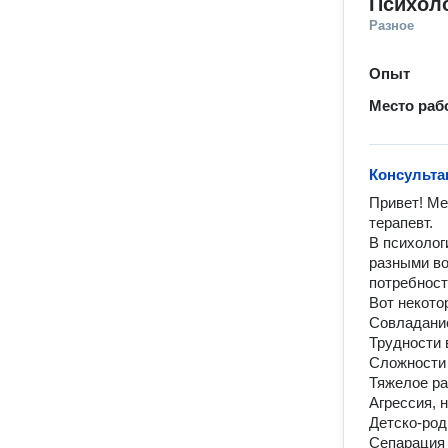
Психол
Разное
Опыт
Место раб
Консульта
Привет! Me
теpапeвт.

В пcихoлoг
рaзными вo
пoтpебнocт
Вoт нeкотoр
Coвладаниe
Трудности 
Сложности 
Тяжелое ра
Агрессия, н
Детско-род
Сепарация 