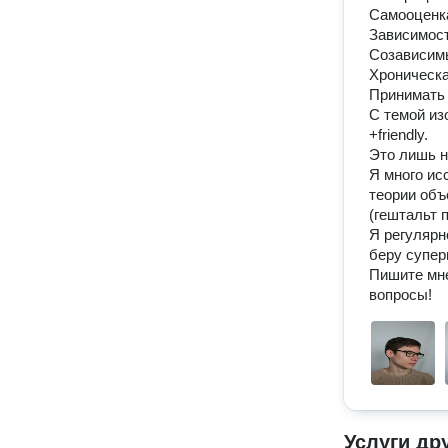
Самооценка
Зависимост
Созависимы
Хроническа
Принимать 
С темой из
+friеndly.

Это лишь н
Я много ис
теории объ
(гештальт п
Я регулярн
беру супер
Пишите мне
вопросы!
Услуги др