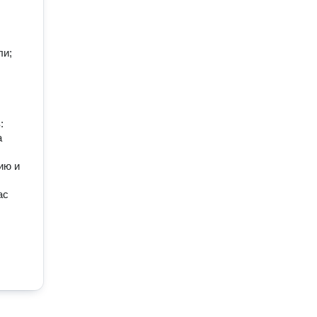
и;

 
 
ю и 
с 