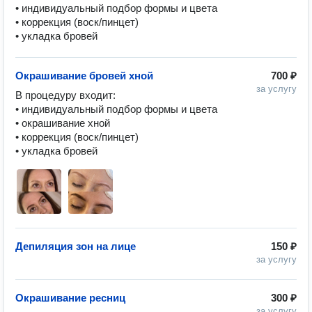
• индивидуальный подбор формы и цвета

• коррекция (воск/пинцет)

• укладка бровей
Окрашивание бровей хной
700 ₽
за услугу
В процедуру входит:

• индивидуальный подбор формы и цвета

• окрашивание хной

• коррекция (воск/пинцет)

• укладка бровей
Депиляция зон на лице
150 ₽
за услугу
Окрашивание ресниц
300 ₽
за услугу