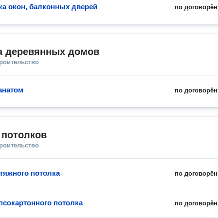
ка окон, балконных дверей
по договорён
а деревянных домов
троительство
анатом
по договорён
 потолков
троительство
тяжного потолка
по договорён
псокартонного потолка
по договорён