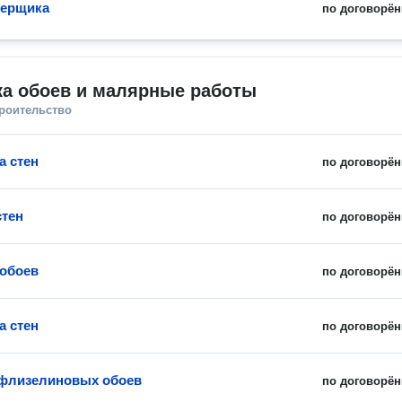
мерщика
по договорён
ка обоев и малярные работы
троительство
а стен
по договорён
стен
по договорён
обоев
по договорён
а стен
по договорён
флизелиновых обоев
по договорён