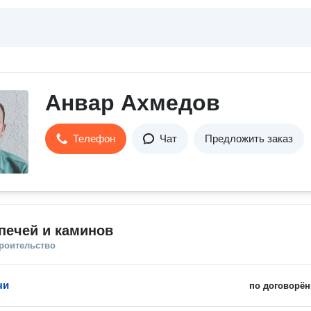
Анвар Ахмедов
Телефон
Чат
Предложить заказ
печей и каминов
троительство
чи
по договорён