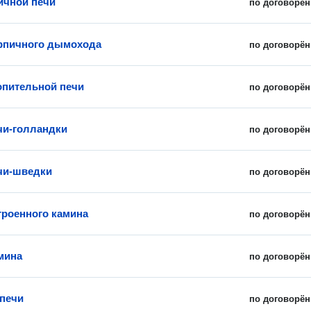
ичной печи
по договорён
рпичного дымохода
по договорён
опительной печи
по договорён
чи-голландки
по договорён
чи-шведки
по договорён
троенного камина
по договорён
мина
по договорён
печи
по договорён