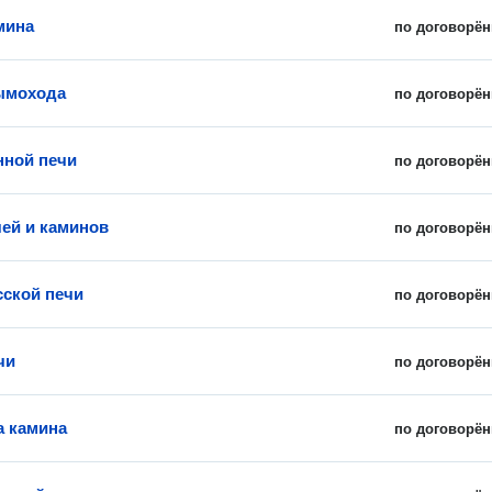
мина
по договорён
ымохода
по договорён
нной печи
по договорён
чей и каминов
по договорён
сской печи
по договорён
чи
по договорён
 камина
по договорён