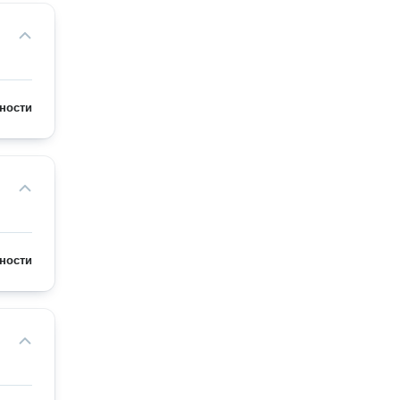
ности
ности