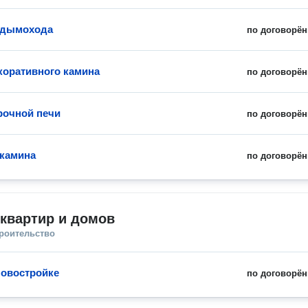
 дымохода
по договорён
коративного камина
по договорён
рочной печи
по договорён
камина
по договорён
квартир и домов
троительство
новостройке
по договорён