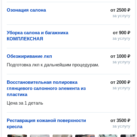
Озонация салона
от
2500 ₽
за услугу
Уборка салона и багажника
от
900 ₽
КОМПЛЕКСНАЯ
за услугу
Обезжиривание лкп
от
1000 ₽
за услугу
Подготовка лкп к дальнейшим процедурам.
Восстановительная полировка
от
2000 ₽
глянцевого салонного элемента из
за услугу
пластика
Цена за 1 деталь
Реставрация кожаной поверхности
от
3500 ₽
кресла
за услугу