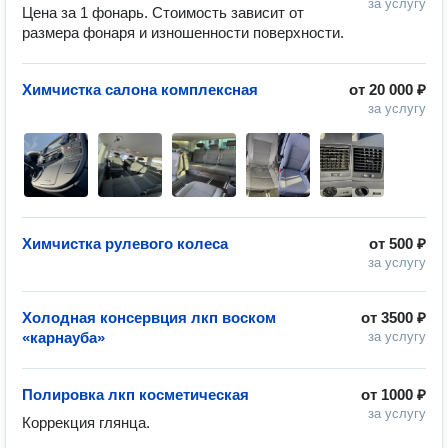
за услугу
Цена за 1 фонарь. Стоимость зависит от 
размера фонаря и изношенности поверхности.
Химчистка салона комплексная
от
20 000 ₽
за услугу
Химчистка рулевого колеса
от
500 ₽
за услугу
Холодная консервция лкп воском
от
3500 ₽
«карнауба»
за услугу
Полировка лкп косметическая
от
1000 ₽
за услугу
Коррекция глянца.