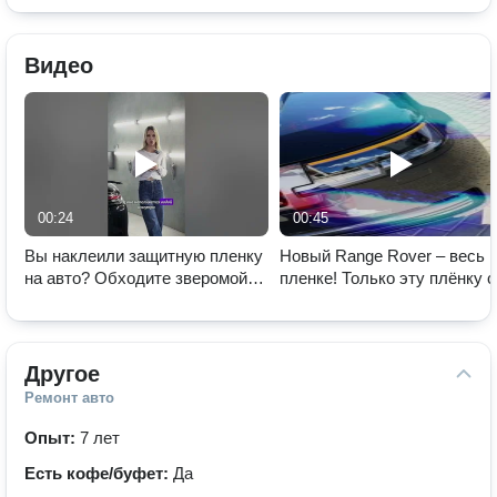
Видео
00:24
00:45
Вы наклеили защитную пленку
Новый Range Rover – весь 
на авто? Обходите зверомойки
пленке! Только эту плёнку с
стороной! Почему? Ответ в
него снимать не надо!
этом видео.
Другое
Ремонт авто
Опыт:
7 лет
Есть кофе/буфет:
Да