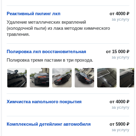
Реактивный пилинг лкп
от
4000 ₽
за услугу
Удаление металлических вкраплений 
(колодочной пыли) из лака методом химического 
травления.
Полировка лкп восстановительная
от
15 000 ₽
за услугу
Полировка тремя пастами в три прохода.
Химчистка напольного покрытия
от
4000 ₽
за услугу
Комплексный детейлинг автомобиля
от
5900 ₽
за услугу