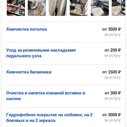
Химчистка потолка
от
3500 ₽
за услугу
Уход за резиновыми накладками
от
200 ₽
педального узла
за услугу
Химчистка багажника
от
1500 ₽
за услугу
Очистка и напитка кожаной вставки в
от
300 ₽
салоне
за услугу
Гидрофобное покрытие на лобовое, на 2
от
3000 ₽
боковых и на 2 зеркала
за услугу