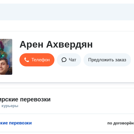
Арен Ахвердян
Телефон
Чат
Предложить заказ
рские перевозки
и курьеры
кие перевозки
по договорён