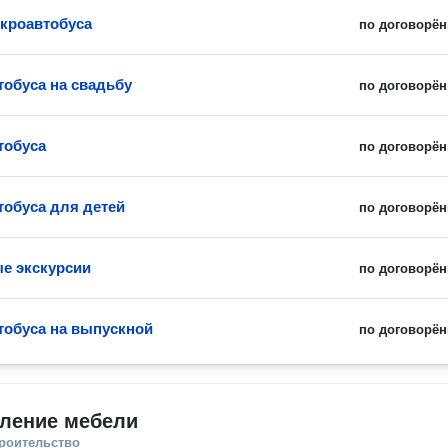
кроавтобуса
по договорён
тобуса на свадьбу
по договорён
тобуса
по договорён
тобуса для детей
по договорён
е экскурсии
по договорён
тобуса на выпускной
по договорён
вление мебели
троительство