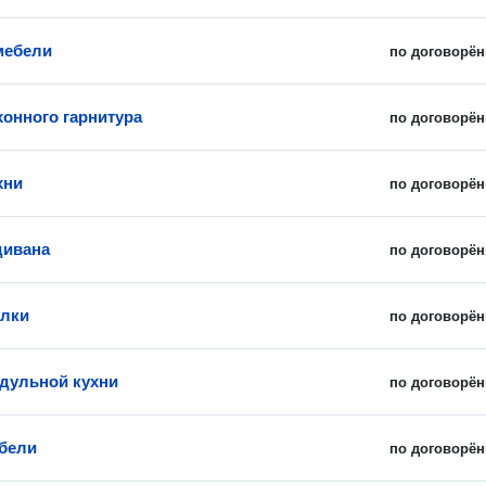
мебели
по договорён
хонного гарнитура
по договорён
хни
по договорён
дивана
по договорён
олки
по договорён
дульной кухни
по договорён
бели
по договорён