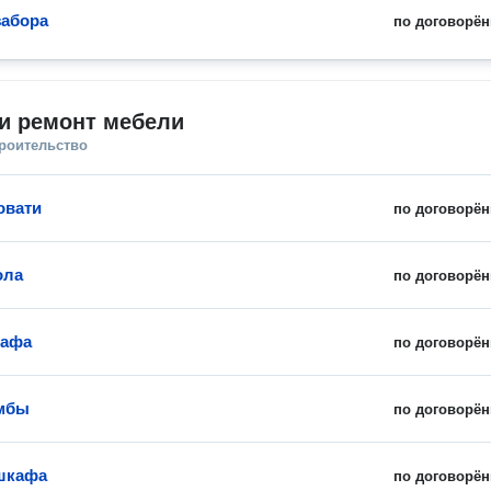
забора
по договорён
и ремонт мебели
троительство
овати
по договорён
ола
по договорён
кафа
по договорён
умбы
по договорён
шкафа
по договорён