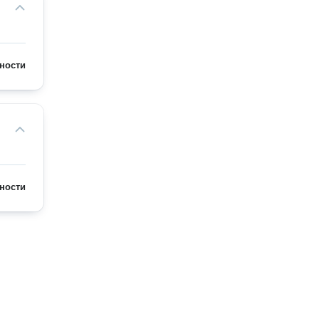
ности
ности