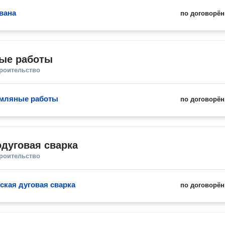
вана
по договорён
ые работы
троительство
емляные работы
по договорён
дуговая сварка
троительство
ская дуговая сварка
по договорён