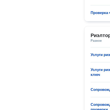
Проверка 
Риэлтор
Разное
Услуги ри
Услуги ри
ключ
Сопровожд
Сопровожд
проверки