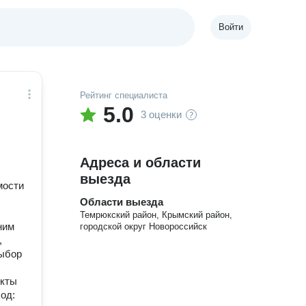
Войти
Рейтинг специалиста
5.0
3 оценки
Адреса и области
выезда
мости
Области выезда
Темрюкский район, Крымский район,
ним
городской округ Новороссийск
,
выбор
екты
од: