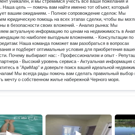
ент уникален, и мы стремимся учесть все ваши пожелания и
. Наша цель — помочь вам найти именно тот объект, который
ует вашим ожиданиям. - Полное сопровождение сделок: Мы
ем юридическую помощь на всех этапах сделки, чтобы вы могл
ны в безопасности своих вложений. - Анализ рынка: Мы
яем актуальную информацию по ценам на недвижимость в Анап
мендации по наиболее выгодным вложениям. - Консультации по
кредитам: Наша команда поможет вам разобраться в вопросах
ания и подберет оптимальные условия для приобретения ваше
ти. Почему выбирают нас: - Профессионализм и опыт - Репута
партнера - Высокий уровень сервиса - Актуальная информация 
титесь в "АриМар" и доверьте поиск вашей идеальной недвижи
алам! Мы всегда рады помочь вам сделать правильный выбор 
ь мечту о собственном жилье набережной Черного моря.