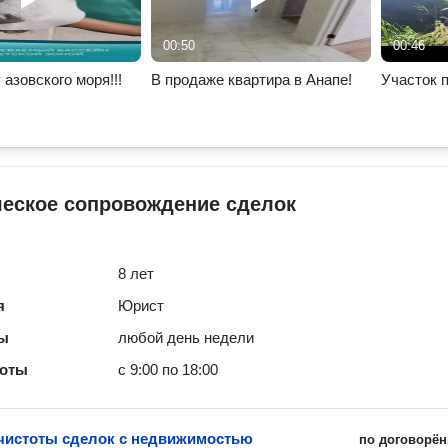
00:50
00:46
азовского моря!!!
В продаже квартира в Анапе!
Участок п
еское сопровождение сделок
8 лет
я
Юрист
ты
любой день недели
боты
с 9:00 по 18:00
чистоты сделок с недвижимостью
по договорён