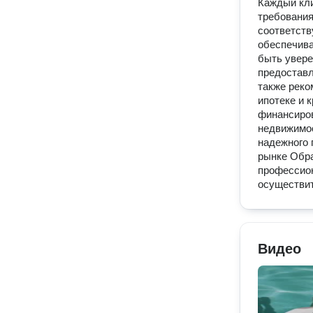
Каждый кли
требования
соответств
обеспечива
быть увере
предоставл
также реко
ипотеке и 
финансиров
недвижимос
надежного 
рынке Обра
профессион
осуществит
Видео