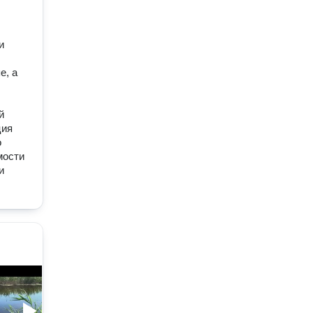
и
е, а
й
ция
о
мости
и