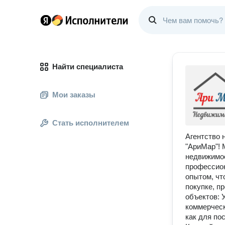
Найти специалиста
Мои заказы
Стать исполнителем
Агентство 
"АриМар"! 
недвижимос
профессион
опытом, чт
покупке, п
объектов: 
коммерческ
как для по