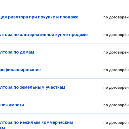
ция риэлтора при покупке и продаже
по договорён
элтора по альтернативной купле-продаже
по договорён
элтора по домам
по договорён
 рефинансирование
по договорён
элтора по земельным участкам
по договорён
движимости
по договорён
элтора по нежилым коммерческим
по договорён
ям