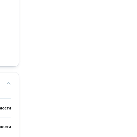
ности
ности