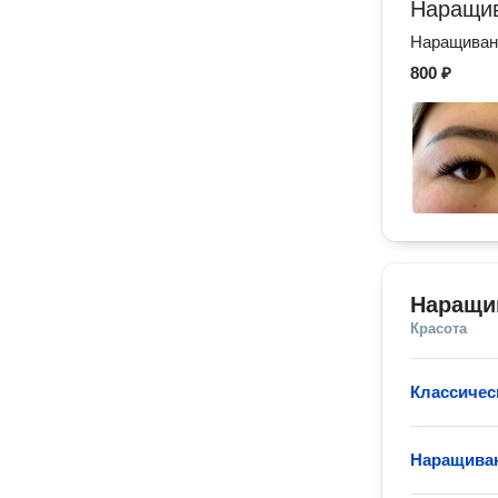
Наращив
Наращиван
800 ₽
Наращи
Красота
Классичес
Наращиван