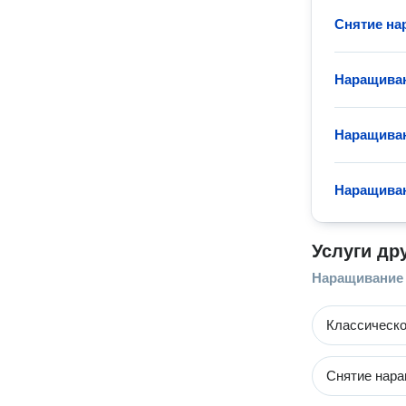
Снятие на
Наращиван
Наращиван
Наращиван
Услуги др
Наращивание
Классическо
Снятие нар