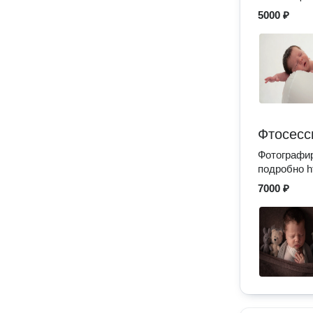
5000 ₽
Фтосесс
Фотографир
подробно htt
7000 ₽