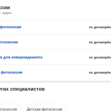
ссии
, аудио
фотосессия
по договорён
отосессия
по договорён
я для новорожденного
по договорён
 фотосессия
по договорён
угих специалистов
отосессия
Детская фотосессия