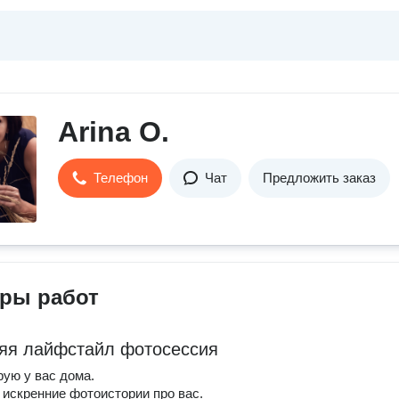
Arina O.
Телефон
Чат
Предложить заказ
ры работ
я лайфстайл фотосессия
ую у вас дома.
искренние фотоистории про вас.