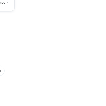
ности
ю