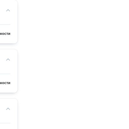
ности
ности