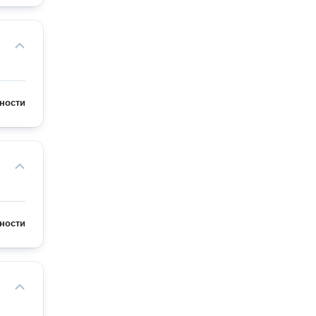
ности
ности