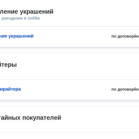
вление украшений
 рукоделие и хобби
ние украшений
по договорён
йтеры
пирайтера
по договорён
тайных покупателей