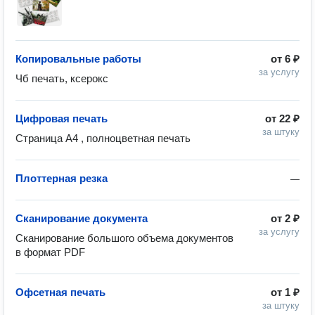
Копировальные работы
от
6 ₽
за услугу
Чб печать, ксерокс 
Цифровая печать
от
22 ₽
за штуку
Страница А4 , полноцветная печать
Плоттерная резка
—
Сканирование документа
от
2 ₽
за услугу
Сканирование большого объема документов 
в формат PDF 
Офсетная печать
от
1 ₽
за штуку