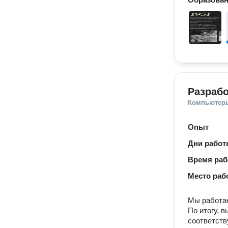
Разрабо
Компьютеры
Опыт
Дни рабо
Время ра
Место раб
Мы работае
По итогу, 
соответст