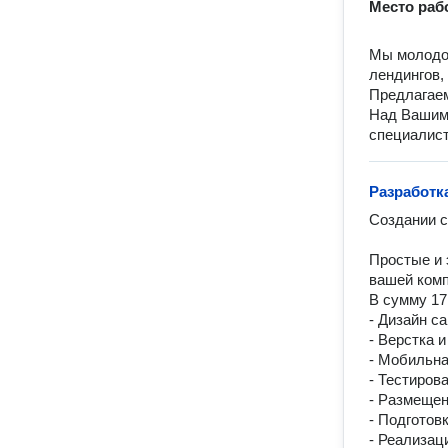
Место раб
Мы молодое
лендингов,
Предлагаем
Над Вашим 
специалист
Разработк
Создании с
Простые и 
вашей комп
В сумму 17 
- Дизайн сай
- Верстка и
- Мобильна
- Тестирова
- Размещен
- Подготовк
- Реализаци