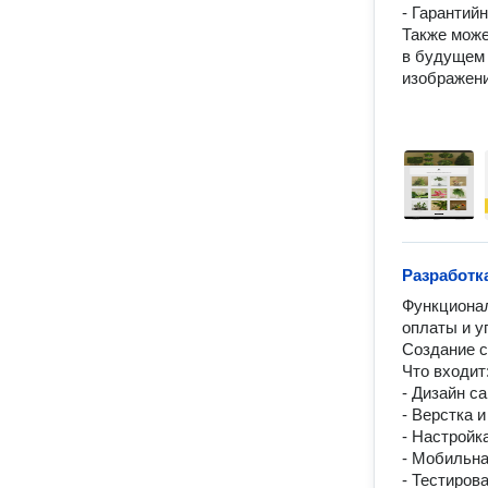
- Гарантий
Также може
в будущем 
изображения
Разработк
Функционал
оплаты и у
Создание са
Что входит:
- Дизайн сай
- Верстка и
- Настройк
- Мобильна
- Тестирова