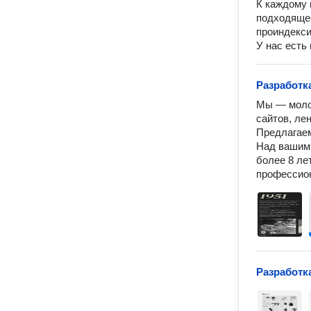
К каждому 
подходящее
проиндекси
У нас есть
Разработк
Мы — молод
сайтов, лен
Предлагаем
Над вашим 
более 8 ле
Разработк