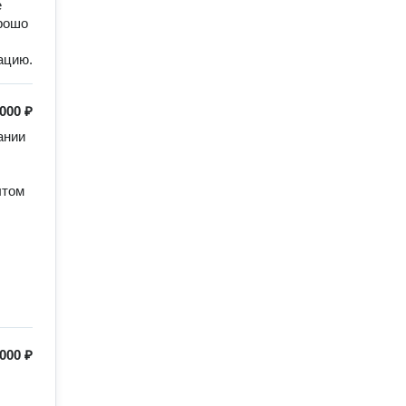
е
рошо
ацию.
 000 ₽
нии 
том 
 000 ₽