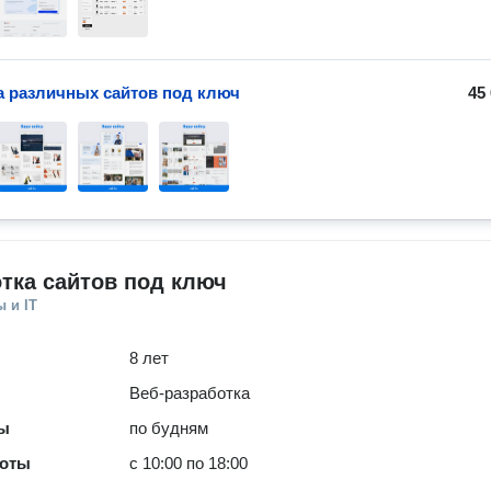
а различных сайтов под ключ
45
тка сайтов под ключ
 и IT
8 лет
Веб-разработка
ты
по будням
боты
с 10:00 по 18:00