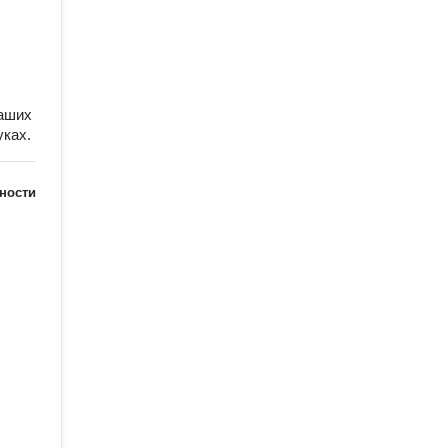
наших
уках.
ности