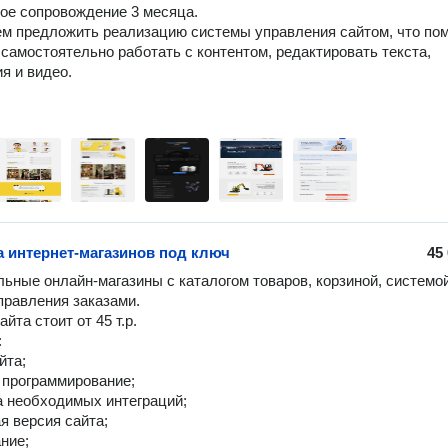
ное сопровождение 3 месяца. 

м предложить реализацию системы управления сайтом, что пом
самостоятельно работать с контентом, редактировать текста, 
 и видео. 

а интернет-магазинов под ключ
45
ьные онлайн-магазины с каталогом товаров, корзиной, системой
правления заказами.

йта стоит от 45 т.р.



та;

 программирование;

а необходимых интеграций;

я версия сайта;

ние;
