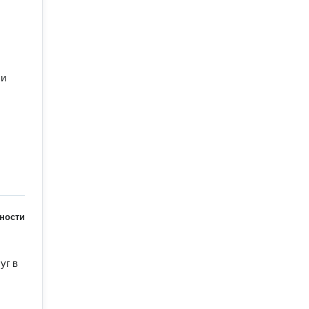
и 
ности
г в 