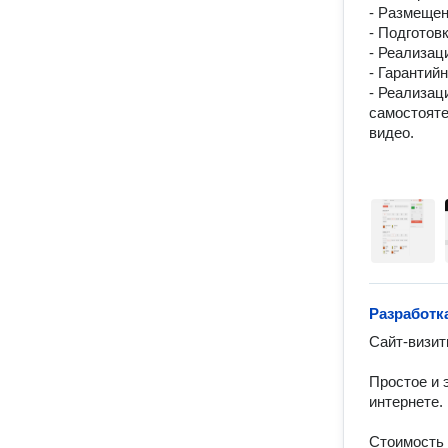
- Размещен
- Подготовк
- Реализаци
- Гарантий
- Реализац
самостояте
видео.

Разработк
Сайт-визит
Простое и 
интернете.

Стоимость —