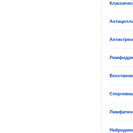
Классичес
Антицелл
Антистрес
Лимфодре
Восстанов
Спортивн
Лимфатиче
Нейродина