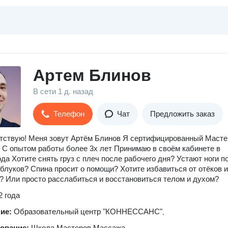
Артем Блинов
В сети
1 д. назад
Телефон
Чат
Предложить заказ
тствую! Меня зовут Артём Блинов Я сертифицированный Масте
 опытом работы более 3х лет Принимаю в своём кабинете в
ода Хотите снять груз с плеч после рабочего дня? Устают ноги п
блуков? Спина просит о помощи? Хотите избавиться от отёков 
 Или просто расслабиться и восстановиться телом и духом?
2 года
ние:
Образовательный центр "КОННЕССАНС"
,
зование:
Школа Мастеров Массажа