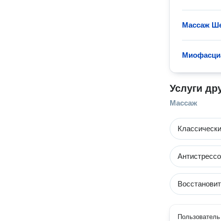
Массаж Ше
Миофасци
Услуги др
Массаж
Классическ
Антистресс
Восстанови
Пользователь 