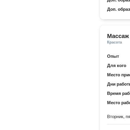
Доп. обра
Массаж
Красота
Опыт
Для кого
Место при
Дни рабо
Время ра
Место раб
Вторник, п