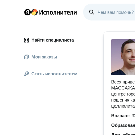
Найти специалиста
Мои заказы
Стать исполнителем
Всех приве
МАССАЖА С
центре гор
ношения ка
целлюлита?
Возраст:
3
Образова
Доп. обра