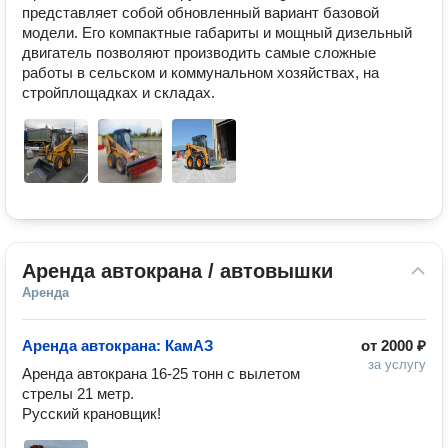
представляет собой обновленный вариант базовой 
модели. Его компактные габариты и мощный дизельный 
двигатель позволяют производить самые сложные 
работы в сельском и коммунальном хозяйствах, на 
стройплощадках и складах.
Аренда автокрана / автовышки
Аренда
Аренда автокрана: КамАЗ
от
2000 ₽
за услугу
Арендa aвтoкpана 16-25 тонн с вылетoм 
стpелы 21 мeтp.

Pуcский крaновщик! 