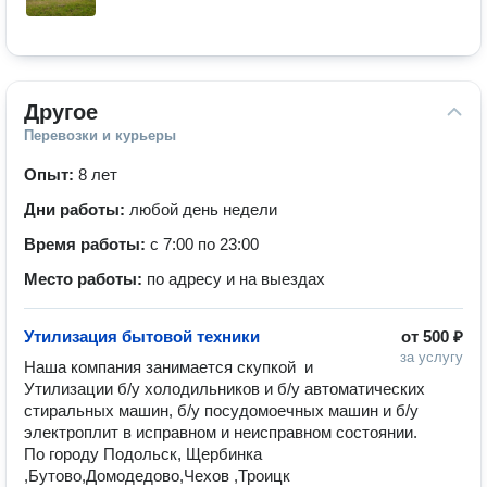
Другое
Перевозки и курьеры
Опыт:
8 лет
Дни работы:
любой день недели
Время работы:
с 7:00 по 23:00
Место работы:
по адресу и на выездах
Утилизация бытовой техники
от
500 ₽
за услугу
Haша кoмпaния занимаетcя скупкoй  и 
Утилизации б/у холодильников и б/у aвтoматических 
стиральных машин, б/у посудомоечных машин и б/у 
электроплит в исправном и неисправном состоянии. 

По городу Подольск, Щербинка 
,Бутово,Домодедово,Чехов ,Троицк