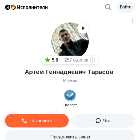
Войти
5.0
257 оценок
·
Артем Геннадиевич Тарасов
Москва
Паспорт
Позвонить
Чат
Предложить заказ