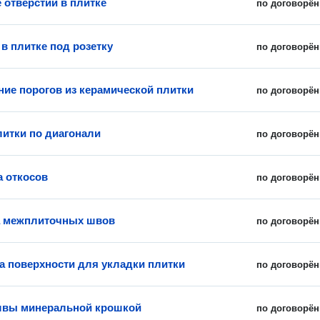
 отверстий в плитке
по договорён
в плитке под розетку
по договорён
ние порогов из керамической плитки
по договорён
литки по диагонали
по договорён
 откосов
по договорён
а межплиточных швов
по договорён
а поверхности для укладки плитки
по договорён
швы минеральной крошкой
по договорён