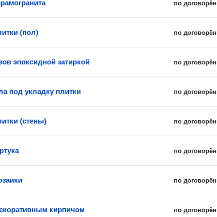
ерамогранита
по договорён
итки (пол)
по договорён
вов эпоксидной затиркой
по договорён
ла под укладку плитки
по договорён
литки (стены)
по договорён
ртука
по договорён
озаики
по договорён
екоративным кирпичом
по договорён