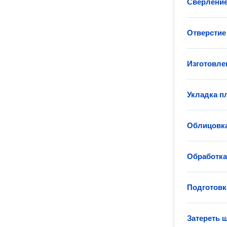
Сверление
Отверстие 
Изготовле
Укладка п
Облицовка
Обработк
Подготовк
Затереть 