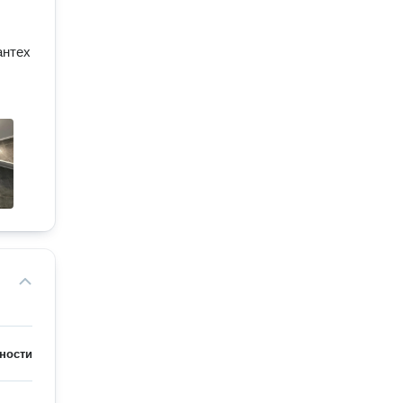
антех
ности