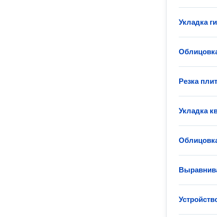
Укладка г
Облицовка
Резка пли
Укладка к
Облицовка
Выравнива
Устройств