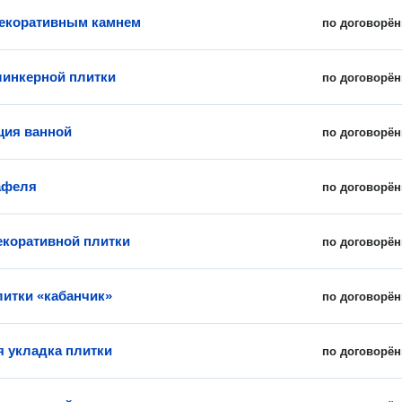
екоративным камнем
по договорён
линкерной плитки
по договорён
ция ванной
по договорён
афеля
по договорён
екоративной плитки
по договорён
литки «кабанчик»
по договорён
 укладка плитки
по договорён