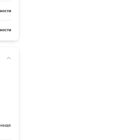
ности
ности
енная